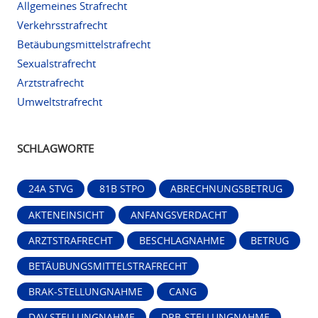
Allgemeines Strafrecht
Verkehrsstrafrecht
Betäubungsmittelstrafrecht
Sexualstrafrecht
Arztstrafrecht
Umweltstrafrecht
SCHLAGWORTE
24A STVG
81B STPO
ABRECHNUNGSBETRUG
AKTENEINSICHT
ANFANGSVERDACHT
ARZTSTRAFRECHT
BESCHLAGNAHME
BETRUG
BETÄUBUNGSMITTELSTRAFRECHT
BRAK-STELLUNGNAHME
CANG
DAV STELLUNGNAHME
DRB-STELLUNGNAHME