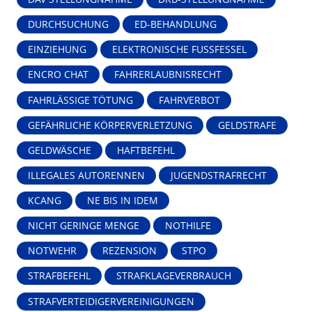
DURCHSUCHUNG
ED-BEHANDLUNG
EINZIEHUNG
ELEKTRONISCHE FUSSFESSEL
ENCRO CHAT
FAHRERLAUBNISRECHT
FAHRLÄSSIGE TÖTUNG
FAHRVERBOT
GEFÄHRLICHE KÖRPERVERLETZUNG
GELDSTRAFE
GELDWÄSCHE
HAFTBEFEHL
ILLEGALES AUTORENNEN
JUGENDSTRAFRECHT
KCANG
NE BIS IN IDEM
NICHT GERINGE MENGE
NOTHILFE
NOTWEHR
REZENSION
STPO
STRAFBEFEHL
STRAFKLAGEVERBRAUCH
STRAFVERTEIDIGERVEREINIGUNGEN