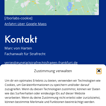
[/borlabs-cookie]
Anfahrt über Google Maps
Kontakt
Marc von Harten
Fachanwalt für Strafrecht
verteidigung(at)strafrechtsfragen-frankfurt.de
Zustimmung verwalten
www.strafrechtsfragen-frankfurt.de
Louisenstraße 84
Um dir ein optimales Erlebnis zu bieten, verwenden wir Technologien wie
Cookies, um Geräteinformationen zu speichern und/oder darauf
61348 Bad Homburg
zuzugreifen. Wenn du diesen Technologien zustimmst, können wir Daten
Telefon:
06172 - 66 28 00
wie das Surfverhalten oder eindeutige IDs auf dieser Website
Telefax: 06172 - 66 28 01
verarbeiten. Wenn du deine Zustimmung nicht erteilst oder zurückziehst,
können bestimmte Merkmale und Funktionen beeinträchtigt werden.