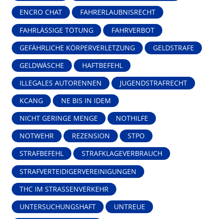
ENCRO CHAT
FAHRERLAUBNISRECHT
FAHRLÄSSIGE TÖTUNG
FAHRVERBOT
GEFÄHRLICHE KÖRPERVERLETZUNG
GELDSTRAFE
GELDWÄSCHE
HAFTBEFEHL
ILLEGALES AUTORENNEN
JUGENDSTRAFRECHT
KCANG
NE BIS IN IDEM
NICHT GERINGE MENGE
NOTHILFE
NOTWEHR
REZENSION
STPO
STRAFBEFEHL
STRAFKLAGEVERBRAUCH
STRAFVERTEIDIGERVEREINIGUNGEN
THC IM STRASSENVERKEHR
UNTERSUCHUNGSHAFT
UNTREUE