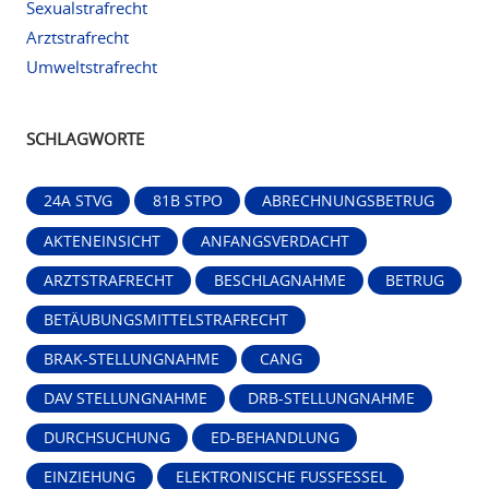
Sexualstrafrecht
Arztstrafrecht
Umweltstrafrecht
SCHLAGWORTE
24A STVG
81B STPO
ABRECHNUNGSBETRUG
AKTENEINSICHT
ANFANGSVERDACHT
ARZTSTRAFRECHT
BESCHLAGNAHME
BETRUG
BETÄUBUNGSMITTELSTRAFRECHT
BRAK-STELLUNGNAHME
CANG
DAV STELLUNGNAHME
DRB-STELLUNGNAHME
DURCHSUCHUNG
ED-BEHANDLUNG
EINZIEHUNG
ELEKTRONISCHE FUSSFESSEL