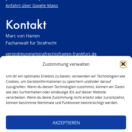
Anfahrt über Google Maps
Kontakt
Marc von Harten
Fachanwalt für Strafrecht
verteidigung(at)strafrechtsfragen-frankfurt.de
Zustimmung verwalten
www.strafrechtsfragen-frankfurt.de
Louisenstraße 84
Um dir ein optimales Erlebnis zu bieten, verwenden wir Technologien wie
Cookies, um Geräteinformationen zu speichern und/oder darauf
61348 Bad Homburg
zuzugreifen. Wenn du diesen Technologien zustimmst, können wir Daten
Telefon:
06172 - 66 28 00
wie das Surfverhalten oder eindeutige IDs auf dieser Website
Telefax: 06172 - 66 28 01
verarbeiten. Wenn du deine Zustimmung nicht erteilst oder zurückziehst,
können bestimmte Merkmale und Funktionen beeinträchtigt werden.
In Notfällen
0171 - 691 67 67
AKZEPTIEREN