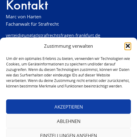
Kontakt
Marc von Harten
Fachanwalt für Strafrecht
verteidigung(at)strafrechtsfragen-frankfurt.de
Zustimmung verwalten
www.strafrechtsfragen-frankfurt.de
Louisenstraße 84
Um dir ein optimales Erlebnis zu bieten, verwenden wir Technologien wie
Cookies, um Geräteinformationen zu speichern und/oder darauf
61348 Bad Homburg
zuzugreifen. Wenn du diesen Technologien zustimmst, können wir Daten
Telefon:
06172 - 66 28 00
wie das Surfverhalten oder eindeutige IDs auf dieser Website
Telefax: 06172 - 66 28 01
verarbeiten. Wenn du deine Zustimmung nicht erteilst oder zurückziehst,
können bestimmte Merkmale und Funktionen beeinträchtigt werden.
In Notfällen
0171 - 691 67 67
AKZEPTIEREN
© 2026 Marc von Harten
ABLEHNEN
EINSTELLUNGEN ANSEHEN