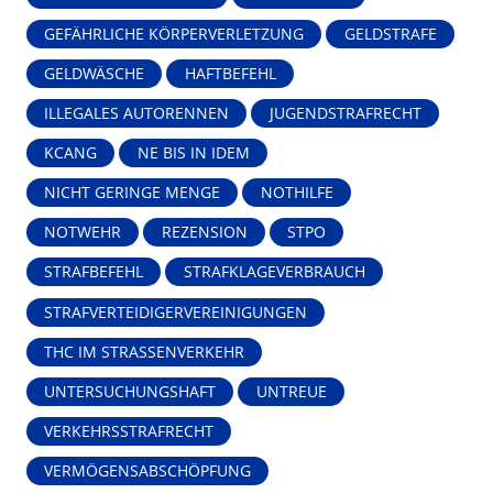
GEFÄHRLICHE KÖRPERVERLETZUNG
GELDSTRAFE
GELDWÄSCHE
HAFTBEFEHL
ILLEGALES AUTORENNEN
JUGENDSTRAFRECHT
KCANG
NE BIS IN IDEM
NICHT GERINGE MENGE
NOTHILFE
NOTWEHR
REZENSION
STPO
STRAFBEFEHL
STRAFKLAGEVERBRAUCH
STRAFVERTEIDIGERVEREINIGUNGEN
THC IM STRASSENVERKEHR
UNTERSUCHUNGSHAFT
UNTREUE
VERKEHRSSTRAFRECHT
VERMÖGENSABSCHÖPFUNG