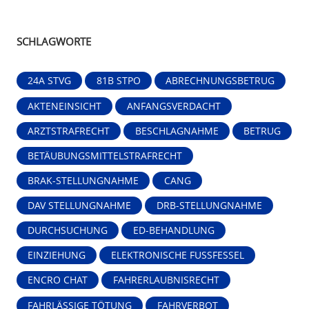
SCHLAGWORTE
24A STVG
81B STPO
ABRECHNUNGSBETRUG
AKTENEINSICHT
ANFANGSVERDACHT
ARZTSTRAFRECHT
BESCHLAGNAHME
BETRUG
BETÄUBUNGSMITTELSTRAFRECHT
BRAK-STELLUNGNAHME
CANG
DAV STELLUNGNAHME
DRB-STELLUNGNAHME
DURCHSUCHUNG
ED-BEHANDLUNG
EINZIEHUNG
ELEKTRONISCHE FUSSFESSEL
ENCRO CHAT
FAHRERLAUBNISRECHT
FAHRLÄSSIGE TÖTUNG
FAHRVERBOT