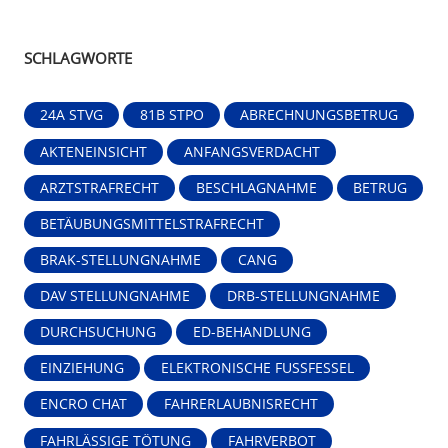
SCHLAGWORTE
24A STVG
81B STPO
ABRECHNUNGSBETRUG
AKTENEINSICHT
ANFANGSVERDACHT
ARZTSTRAFRECHT
BESCHLAGNAHME
BETRUG
BETÄUBUNGSMITTELSTRAFRECHT
BRAK-STELLUNGNAHME
CANG
DAV STELLUNGNAHME
DRB-STELLUNGNAHME
DURCHSUCHUNG
ED-BEHANDLUNG
EINZIEHUNG
ELEKTRONISCHE FUSSFESSEL
ENCRO CHAT
FAHRERLAUBNISRECHT
FAHRLÄSSIGE TÖTUNG
FAHRVERBOT