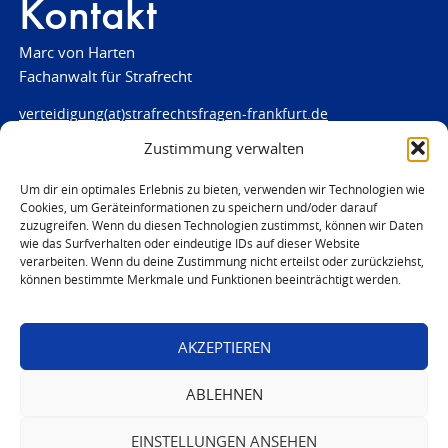
Kontakt
Marc von Harten
Fachanwalt für Strafrecht
verteidigung(at)strafrechtsfragen-frankfurt.de
Zustimmung verwalten
www.strafrechtsfragen-frankfurt.de
Louisenstraße 84
Um dir ein optimales Erlebnis zu bieten, verwenden wir Technologien wie
Cookies, um Geräteinformationen zu speichern und/oder darauf
61348 Bad Homburg
zuzugreifen. Wenn du diesen Technologien zustimmst, können wir Daten
Telefon:
06172 - 66 28 00
wie das Surfverhalten oder eindeutige IDs auf dieser Website
Telefax: 06172 - 66 28 01
verarbeiten. Wenn du deine Zustimmung nicht erteilst oder zurückziehst,
können bestimmte Merkmale und Funktionen beeinträchtigt werden.
In Notfällen
0171 - 691 67 67
AKZEPTIEREN
© 2026 Marc von Harten
ABLEHNEN
EINSTELLUNGEN ANSEHEN