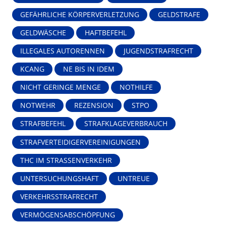
GEFÄHRLICHE KÖRPERVERLETZUNG
GELDSTRAFE
GELDWÄSCHE
HAFTBEFEHL
ILLEGALES AUTORENNEN
JUGENDSTRAFRECHT
KCANG
NE BIS IN IDEM
NICHT GERINGE MENGE
NOTHILFE
NOTWEHR
REZENSION
STPO
STRAFBEFEHL
STRAFKLAGEVERBRAUCH
STRAFVERTEIDIGERVEREINIGUNGEN
THC IM STRASSENVERKEHR
UNTERSUCHUNGSHAFT
UNTREUE
VERKEHRSSTRAFRECHT
VERMÖGENSABSCHÖPFUNG