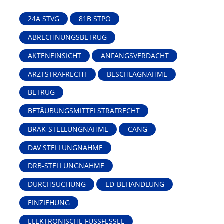
24A STVG
81B STPO
ABRECHNUNGSBETRUG
AKTENEINSICHT
ANFANGSVERDACHT
ARZTSTRAFRECHT
BESCHLAGNAHME
BETRUG
BETÄUBUNGSMITTELSTRAFRECHT
BRAK-STELLUNGNAHME
CANG
DAV STELLUNGNAHME
DRB-STELLUNGNAHME
DURCHSUCHUNG
ED-BEHANDLUNG
EINZIEHUNG
ELEKTRONISCHE FUSSFESSEL