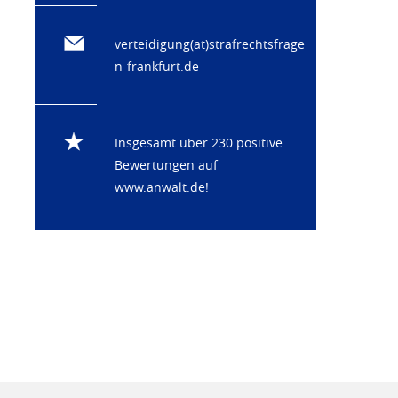
verteidigung(at)strafrechtsfrage
n-frankfurt.de
Insgesamt über 230 positive
Bewertungen auf
www.anwalt.de
!