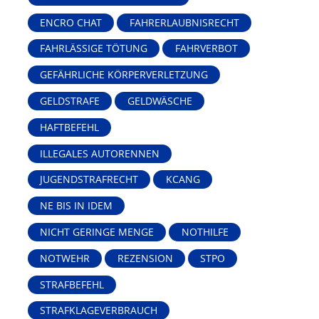
ENCRO CHAT
FAHRERLAUBNISRECHT
FAHRLÄSSIGE TÖTUNG
FAHRVERBOT
GEFÄHRLICHE KÖRPERVERLETZUNG
GELDSTRAFE
GELDWÄSCHE
HAFTBEFEHL
ILLEGALES AUTORENNEN
JUGENDSTRAFRECHT
KCANG
NE BIS IN IDEM
NICHT GERINGE MENGE
NOTHILFE
NOTWEHR
REZENSION
STPO
STRAFBEFEHL
STRAFKLAGEVERBRAUCH