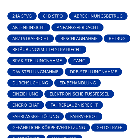
24A STVG
81B STPO
ABRECHNUNGSBETRUG
AKTENEINSICHT
ANFANGSVERDACHT
ARZTSTRAFRECHT
BESCHLAGNAHME
BETRUG
BETÄUBUNGSMITTELSTRAFRECHT
BRAK-STELLUNGNAHME
CANG
DAV STELLUNGNAHME
DRB-STELLUNGNAHME
DURCHSUCHUNG
ED-BEHANDLUNG
EINZIEHUNG
ELEKTRONISCHE FUSSFESSEL
ENCRO CHAT
FAHRERLAUBNISRECHT
FAHRLÄSSIGE TÖTUNG
FAHRVERBOT
GEFÄHRLICHE KÖRPERVERLETZUNG
GELDSTRAFE