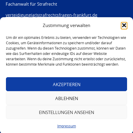
Fachanwalt für Strafrecht
verteidigung(at)strafrechtsfragen-frankfurt.de
Zustimmung verwalten
www.strafrechtsfragen-frankfurt.de
Louisenstraße 84
Um dir ein optimales Erlebnis zu bieten, verwenden wir Technologien wie
Cookies, um Geräteinformationen zu speichern und/oder darauf
61348 Bad Homburg
zuzugreifen. Wenn du diesen Technologien zustimmst, können wir Daten
Telefon:
06172 - 66 28 00
wie das Surfverhalten oder eindeutige IDs auf dieser Website
Telefax: 06172 - 66 28 01
verarbeiten. Wenn du deine Zustimmung nicht erteilst oder zurückziehst,
können bestimmte Merkmale und Funktionen beeinträchtigt werden.
In Notfällen
0171 - 691 67 67
AKZEPTIEREN
© 2026 Marc von Harten
ABLEHNEN
EINSTELLUNGEN ANSEHEN
Impressum