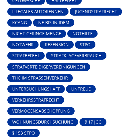
GELDWÄSCHE
HAFTBEFEHL
ILLEGALES AUTORENNEN
JUGENDSTRAFRECHT
KCANG
NE BIS IN IDEM
NICHT GERINGE MENGE
NOTHILFE
NOTWEHR
REZENSION
STPO
STRAFBEFEHL
STRAFKLAGEVERBRAUCH
STRAFVERTEIDIGERVEREINIGUNGEN
THC IM STRASSENVERKEHR
UNTERSUCHUNGSHAFT
UNTREUE
VERKEHRSSTRAFRECHT
VERMÖGENSABSCHÖPFUNG
WOHNUNGSDURCHSUCHUNG
§ 17 JGG
§ 153 STPO