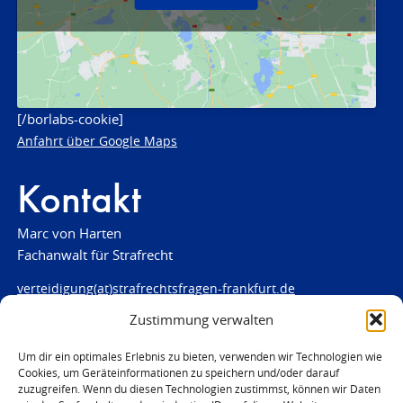
[/borlabs-cookie]
Anfahrt über Google Maps
Kontakt
Marc von Harten
Fachanwalt für Strafrecht
verteidigung(at)strafrechtsfragen-frankfurt.de
Zustimmung verwalten
www.strafrechtsfragen-frankfurt.de
Louisenstraße 84
Um dir ein optimales Erlebnis zu bieten, verwenden wir Technologien wie
Cookies, um Geräteinformationen zu speichern und/oder darauf
61348 Bad Homburg
zuzugreifen. Wenn du diesen Technologien zustimmst, können wir Daten
Telefon:
06172 - 66 28 00