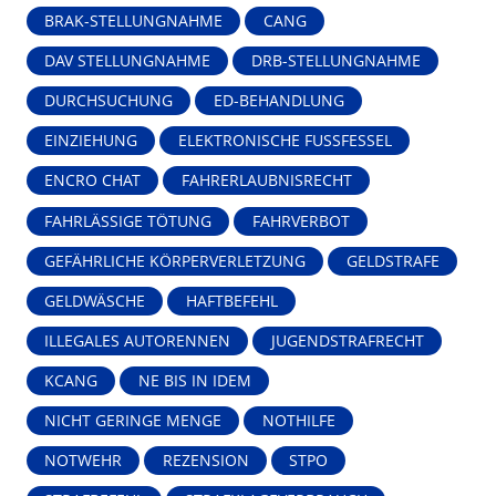
BRAK-STELLUNGNAHME
CANG
DAV STELLUNGNAHME
DRB-STELLUNGNAHME
DURCHSUCHUNG
ED-BEHANDLUNG
EINZIEHUNG
ELEKTRONISCHE FUSSFESSEL
ENCRO CHAT
FAHRERLAUBNISRECHT
FAHRLÄSSIGE TÖTUNG
FAHRVERBOT
GEFÄHRLICHE KÖRPERVERLETZUNG
GELDSTRAFE
GELDWÄSCHE
HAFTBEFEHL
ILLEGALES AUTORENNEN
JUGENDSTRAFRECHT
KCANG
NE BIS IN IDEM
NICHT GERINGE MENGE
NOTHILFE
NOTWEHR
REZENSION
STPO