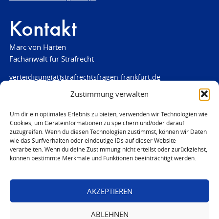
Kontakt
Marc von Harten
Fachanwalt für Strafrecht
verteidigung(at)strafrechtsfragen-frankfurt.de
Zustimmung verwalten
www.strafrechtsfragen-frankfurt.de
Louisenstraße 84
Um dir ein optimales Erlebnis zu bieten, verwenden wir Technologien wie
Cookies, um Geräteinformationen zu speichern und/oder darauf
61348 Bad Homburg
zuzugreifen. Wenn du diesen Technologien zustimmst, können wir Daten
Telefon:
06172 - 66 28 00
wie das Surfverhalten oder eindeutige IDs auf dieser Website
Telefax: 06172 - 66 28 01
verarbeiten. Wenn du deine Zustimmung nicht erteilst oder zurückziehst,
können bestimmte Merkmale und Funktionen beeinträchtigt werden.
In Notfällen
0171 - 691 67 67
AKZEPTIEREN
© 2026 Marc von Harten
ABLEHNEN