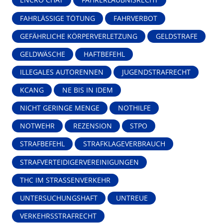
ENCRO CHAT
FAHRERLAUBNISRECHT
FAHRLÄSSIGE TÖTUNG
FAHRVERBOT
GEFÄHRLICHE KÖRPERVERLETZUNG
GELDSTRAFE
GELDWÄSCHE
HAFTBEFEHL
ILLEGALES AUTORENNEN
JUGENDSTRAFRECHT
KCANG
NE BIS IN IDEM
NICHT GERINGE MENGE
NOTHILFE
NOTWEHR
REZENSION
STPO
STRAFBEFEHL
STRAFKLAGEVERBRAUCH
STRAFVERTEIDIGERVEREINIGUNGEN
THC IM STRASSENVERKEHR
UNTERSUCHUNGSHAFT
UNTREUE
VERKEHRSSTRAFRECHT