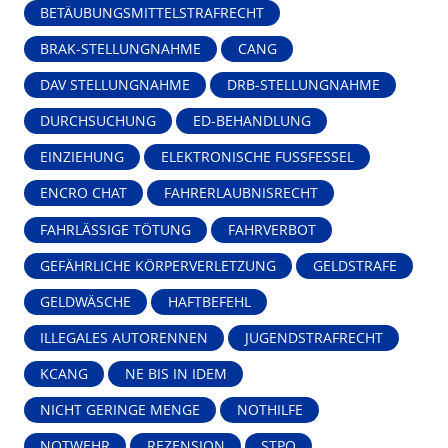
BETÄUBUNGSMITTELSTRAFRECHT
BRAK-STELLUNGNAHME
CANG
DAV STELLUNGNAHME
DRB-STELLUNGNAHME
DURCHSUCHUNG
ED-BEHANDLUNG
EINZIEHUNG
ELEKTRONISCHE FUSSFESSEL
ENCRO CHAT
FAHRERLAUBNISRECHT
FAHRLÄSSIGE TÖTUNG
FAHRVERBOT
GEFÄHRLICHE KÖRPERVERLETZUNG
GELDSTRAFE
GELDWÄSCHE
HAFTBEFEHL
ILLEGALES AUTORENNEN
JUGENDSTRAFRECHT
KCANG
NE BIS IN IDEM
NICHT GERINGE MENGE
NOTHILFE
NOTWEHR
REZENSION
STPO