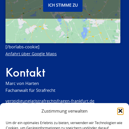
ICH STIMME ZU
[/borlabs-cookie]
Anfahrt über Google Maps
Kontakt
Marc von Harten
Fachanwalt für Strafrecht
verteidigung(at)strafrechtsfragen-frankfurt.de
Zustimmung verwalten
www.strafrechtsfragen-frankfurt.de
Louisenstraße 84
Um dir ein optimales Erlebnis zu bieten, verwenden wir Technologien wie
Cookies, um Geräteinformationen zu speichern und/oder darauf