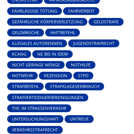
ENCRO CHAT
FAHRERLAUBNISRECHT
FAHRLÄSSIGE TÖTUNG
FAHRVERBOT
GEFÄHRLICHE KÖRPERVERLETZUNG
GELDSTRAFE
GELDWÄSCHE
HAFTBEFEHL
ILLEGALES AUTORENNEN
JUGENDSTRAFRECHT
KCANG
NE BIS IN IDEM
NICHT GERINGE MENGE
NOTHILFE
NOTWEHR
REZENSION
STPO
STRAFBEFEHL
STRAFKLAGEVERBRAUCH
STRAFVERTEIDIGERVEREINIGUNGEN
THC IM STRASSENVERKEHR
UNTERSUCHUNGSHAFT
UNTREUE
VERKEHRSSTRAFRECHT