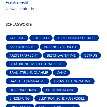
Arztstrafrecht
Umweltstrafrecht
SCHLAGWORTE
24A STVG
81B STPO
ABRECHNUNGSBETRUG
AKTENEINSICHT
ANFANGSVERDACHT
ARZTSTRAFRECHT
BESCHLAGNAHME
BETRUG
BETÄUBUNGSMITTELSTRAFRECHT
BRAK-STELLUNGNAHME
CANG
DAV STELLUNGNAHME
DRB-STELLUNGNAHME
DURCHSUCHUNG
ED-BEHANDLUNG
EINZIEHUNG
ELEKTRONISCHE FUSSFESSEL