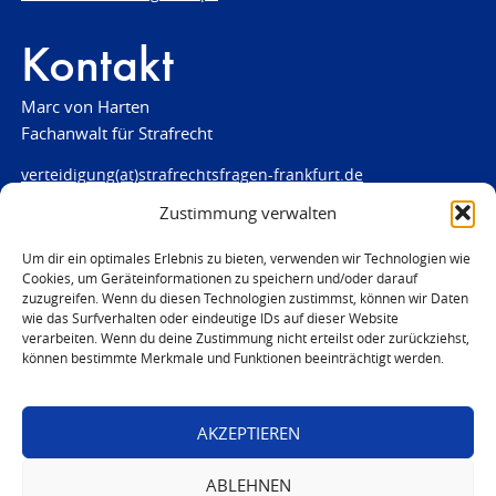
Kontakt
Marc von Harten
Fachanwalt für Strafrecht
verteidigung(at)strafrechtsfragen-frankfurt.de
Zustimmung verwalten
www.strafrechtsfragen-frankfurt.de
Louisenstraße 84
Um dir ein optimales Erlebnis zu bieten, verwenden wir Technologien wie
Cookies, um Geräteinformationen zu speichern und/oder darauf
61348 Bad Homburg
zuzugreifen. Wenn du diesen Technologien zustimmst, können wir Daten
Telefon:
06172 - 66 28 00
wie das Surfverhalten oder eindeutige IDs auf dieser Website
Telefax: 06172 - 66 28 01
verarbeiten. Wenn du deine Zustimmung nicht erteilst oder zurückziehst,
können bestimmte Merkmale und Funktionen beeinträchtigt werden.
In Notfällen
0171 - 691 67 67
AKZEPTIEREN
© 2026 Marc von Harten
ABLEHNEN