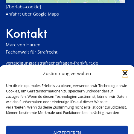
[/borlabs-cookie]
Anfahrt über Google Maps
Kontakt
Marc von Harten
Fachanwalt für Strafrecht
verteidigung(at)strafrechtsfragen-frankfurt.de
Zustimmung verwalten
www.strafrechtsfragen-frankfurt.de
Louisenstraße 84
Um dir ein optimales Erlebnis zu bieten, verwenden wir Technologien wie
Cookies, um Geräteinformationen zu speichern und/oder darauf
61348 Bad Homburg
zuzugreifen. Wenn du diesen Technologien zustimmst, können wir Daten
Telefon:
06172 - 66 28 00
wie das Surfverhalten oder eindeutige IDs auf dieser Website
Telefax: 06172 - 66 28 01
verarbeiten. Wenn du deine Zustimmung nicht erteilst oder zurückziehst,
können bestimmte Merkmale und Funktionen beeinträchtigt werden.
In Notfällen
0171 - 691 67 67
AKZEPTIEREN