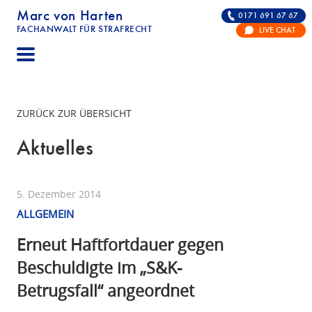
Marc von Harten
0171 691 67 67
FACHANWALT FÜR STRAFRECHT
LIVE CHAT
STRAFRECHT | RECHTSANWALT FÜR DIE VERTE
ZURÜCK ZUR ÜBERSICHT
Aktuelles
5. Dezember 2014
ALLGEMEIN
Erneut Haftfortdauer gegen
Beschuldigte im „S&K-
Betrugsfall“ angeordnet