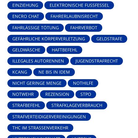
EINZIEHUNG
ELEKTRONISCHE FUSSFESSEL
ENCRO CHAT
FAHRERLAUBNISRECHT
FAHRLÄSSIGE TÖTUNG
FAHRVERBOT
GEFÄHRLICHE KÖRPERVERLETZUNG
GELDSTRAFE
GELDWÄSCHE
HAFTBEFEHL
ILLEGALES AUTORENNEN
JUGENDSTRAFRECHT
KCANG
NE BIS IN IDEM
NICHT GERINGE MENGE
NOTHILFE
NOTWEHR
REZENSION
STPO
STRAFBEFEHL
STRAFKLAGEVERBRAUCH
STRAFVERTEIDIGERVEREINIGUNGEN
THC IM STRASSENVERKEHR