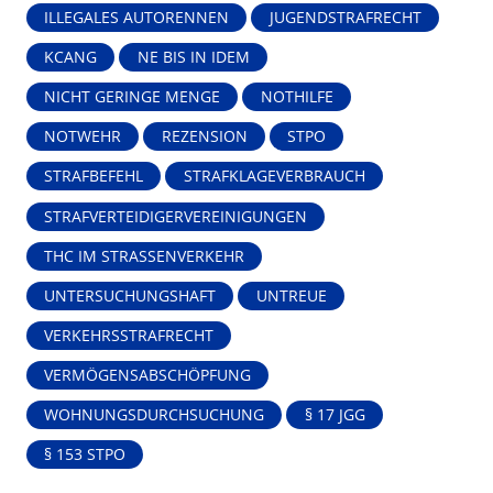
ILLEGALES AUTORENNEN
JUGENDSTRAFRECHT
KCANG
NE BIS IN IDEM
NICHT GERINGE MENGE
NOTHILFE
NOTWEHR
REZENSION
STPO
STRAFBEFEHL
STRAFKLAGEVERBRAUCH
STRAFVERTEIDIGERVEREINIGUNGEN
THC IM STRASSENVERKEHR
UNTERSUCHUNGSHAFT
UNTREUE
VERKEHRSSTRAFRECHT
VERMÖGENSABSCHÖPFUNG
WOHNUNGSDURCHSUCHUNG
§ 17 JGG
§ 153 STPO