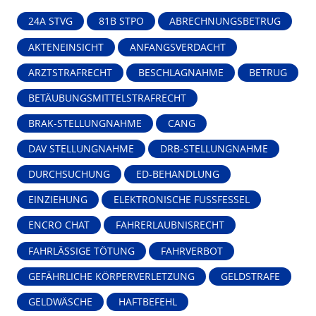
24A STVG
81B STPO
ABRECHNUNGSBETRUG
AKTENEINSICHT
ANFANGSVERDACHT
ARZTSTRAFRECHT
BESCHLAGNAHME
BETRUG
BETÄUBUNGSMITTELSTRAFRECHT
BRAK-STELLUNGNAHME
CANG
DAV STELLUNGNAHME
DRB-STELLUNGNAHME
DURCHSUCHUNG
ED-BEHANDLUNG
EINZIEHUNG
ELEKTRONISCHE FUSSFESSEL
ENCRO CHAT
FAHRERLAUBNISRECHT
FAHRLÄSSIGE TÖTUNG
FAHRVERBOT
GEFÄHRLICHE KÖRPERVERLETZUNG
GELDSTRAFE
GELDWÄSCHE
HAFTBEFEHL