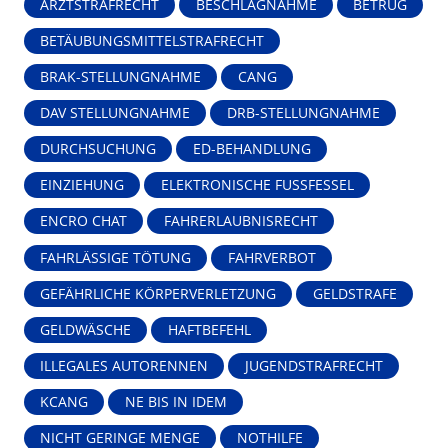
ARZTSTRAFRECHT
BESCHLAGNAHME
BETRUG
BETÄUBUNGSMITTELSTRAFRECHT
BRAK-STELLUNGNAHME
CANG
DAV STELLUNGNAHME
DRB-STELLUNGNAHME
DURCHSUCHUNG
ED-BEHANDLUNG
EINZIEHUNG
ELEKTRONISCHE FUSSFESSEL
ENCRO CHAT
FAHRERLAUBNISRECHT
FAHRLÄSSIGE TÖTUNG
FAHRVERBOT
GEFÄHRLICHE KÖRPERVERLETZUNG
GELDSTRAFE
GELDWÄSCHE
HAFTBEFEHL
ILLEGALES AUTORENNEN
JUGENDSTRAFRECHT
KCANG
NE BIS IN IDEM
NICHT GERINGE MENGE
NOTHILFE