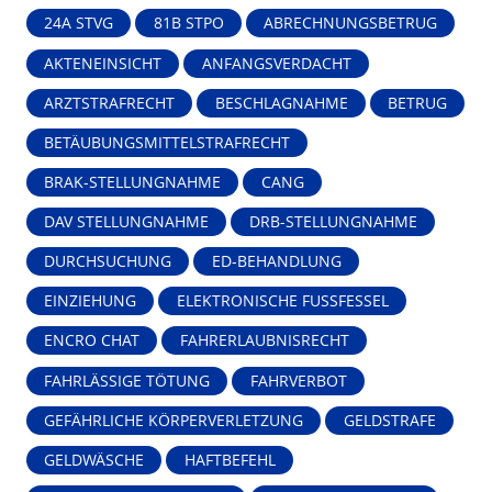
24A STVG
81B STPO
ABRECHNUNGSBETRUG
AKTENEINSICHT
ANFANGSVERDACHT
ARZTSTRAFRECHT
BESCHLAGNAHME
BETRUG
BETÄUBUNGSMITTELSTRAFRECHT
BRAK-STELLUNGNAHME
CANG
DAV STELLUNGNAHME
DRB-STELLUNGNAHME
DURCHSUCHUNG
ED-BEHANDLUNG
EINZIEHUNG
ELEKTRONISCHE FUSSFESSEL
ENCRO CHAT
FAHRERLAUBNISRECHT
FAHRLÄSSIGE TÖTUNG
FAHRVERBOT
GEFÄHRLICHE KÖRPERVERLETZUNG
GELDSTRAFE
GELDWÄSCHE
HAFTBEFEHL