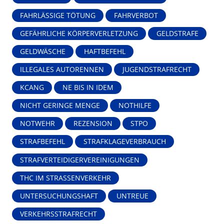
FAHRLÄSSIGE TÖTUNG
FAHRVERBOT
GEFÄHRLICHE KÖRPERVERLETZUNG
GELDSTRAFE
GELDWÄSCHE
HAFTBEFEHL
ILLEGALES AUTORENNEN
JUGENDSTRAFRECHT
KCANG
NE BIS IN IDEM
NICHT GERINGE MENGE
NOTHILFE
NOTWEHR
REZENSION
STPO
STRAFBEFEHL
STRAFKLAGEVERBRAUCH
STRAFVERTEIDIGERVEREINIGUNGEN
THC IM STRASSENVERKEHR
UNTERSUCHUNGSHAFT
UNTREUE
VERKEHRSSTRAFRECHT