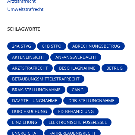
Arztstrafrecht
Umweltstrafrecht
SCHLAGWORTE
24A STVG
81B STPO
ABRECHNUNGSBETRUG
AKTENEINSICHT
ANFANGSVERDACHT
ARZTSTRAFRECHT
BESCHLAGNAHME
BETRUG
BETÄUBUNGSMITTELSTRAFRECHT
BRAK-STELLUNGNAHME
CANG
DAV STELLUNGNAHME
DRB-STELLUNGNAHME
DURCHSUCHUNG
ED-BEHANDLUNG
EINZIEHUNG
ELEKTRONISCHE FUSSFESSEL
ENCRO CHAT
FAHRERLAUBNISRECHT