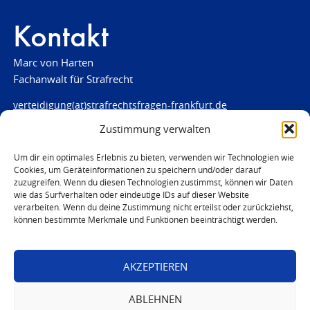
Kontakt
Marc von Harten
Fachanwalt für Strafrecht
verteidigung(at)strafrechtsfragen-frankfurt.de
Zustimmung verwalten
www.strafrechtsfragen-frankfurt.de
Louisenstraße 84
Um dir ein optimales Erlebnis zu bieten, verwenden wir Technologien wie
Cookies, um Geräteinformationen zu speichern und/oder darauf
61348 Bad Homburg
zuzugreifen. Wenn du diesen Technologien zustimmst, können wir Daten
Telefon:
06172 - 66 28 00
wie das Surfverhalten oder eindeutige IDs auf dieser Website
Telefax: 06172 - 66 28 01
verarbeiten. Wenn du deine Zustimmung nicht erteilst oder zurückziehst,
können bestimmte Merkmale und Funktionen beeinträchtigt werden.
In Notfällen
0171 - 691 67 67
AKZEPTIEREN
© 2026 Marc von Harten
ABLEHNEN