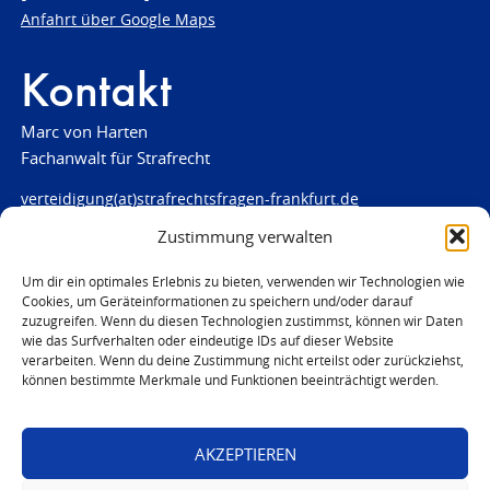
Anfahrt über Google Maps
Kontakt
Marc von Harten
Fachanwalt für Strafrecht
verteidigung(at)strafrechtsfragen-frankfurt.de
Zustimmung verwalten
www.strafrechtsfragen-frankfurt.de
Louisenstraße 84
Um dir ein optimales Erlebnis zu bieten, verwenden wir Technologien wie
Cookies, um Geräteinformationen zu speichern und/oder darauf
61348 Bad Homburg
zuzugreifen. Wenn du diesen Technologien zustimmst, können wir Daten
Telefon:
06172 - 66 28 00
wie das Surfverhalten oder eindeutige IDs auf dieser Website
Telefax: 06172 - 66 28 01
verarbeiten. Wenn du deine Zustimmung nicht erteilst oder zurückziehst,
können bestimmte Merkmale und Funktionen beeinträchtigt werden.
In Notfällen
0171 - 691 67 67
AKZEPTIEREN