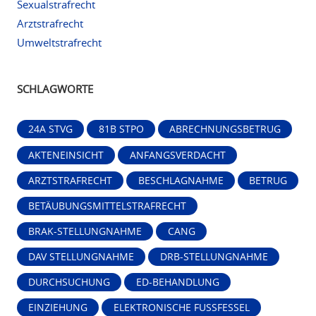
Sexualstrafrecht
Arztstrafrecht
Umweltstrafrecht
SCHLAGWORTE
24A STVG
81B STPO
ABRECHNUNGSBETRUG
AKTENEINSICHT
ANFANGSVERDACHT
ARZTSTRAFRECHT
BESCHLAGNAHME
BETRUG
BETÄUBUNGSMITTELSTRAFRECHT
BRAK-STELLUNGNAHME
CANG
DAV STELLUNGNAHME
DRB-STELLUNGNAHME
DURCHSUCHUNG
ED-BEHANDLUNG
EINZIEHUNG
ELEKTRONISCHE FUSSFESSEL