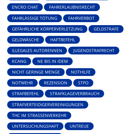
ENCRO CHAT
FAHRERLAUBNISRECHT
FAHRLÄSSIGE TÖTUNG
FAHRVERBOT
GEFÄHRLICHE KÖRPERVERLETZUNG
GELDSTRAFE
GELDWÄSCHE
HAFTBEFEHL
ILLEGALES AUTORENNEN
JUGENDSTRAFRECHT
KCANG
NE BIS IN IDEM
NICHT GERINGE MENGE
NOTHILFE
NOTWEHR
REZENSION
STPO
STRAFBEFEHL
STRAFKLAGEVERBRAUCH
STRAFVERTEIDIGERVEREINIGUNGEN
THC IM STRASSENVERKEHR
UNTERSUCHUNGSHAFT
UNTREUE