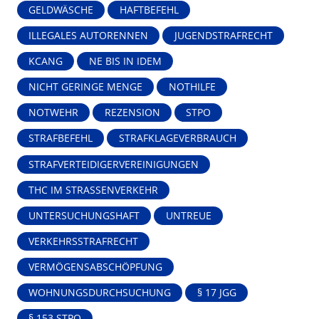
GELDWÄSCHE
HAFTBEFEHL
ILLEGALES AUTORENNEN
JUGENDSTRAFRECHT
KCANG
NE BIS IN IDEM
NICHT GERINGE MENGE
NOTHILFE
NOTWEHR
REZENSION
STPO
STRAFBEFEHL
STRAFKLAGEVERBRAUCH
STRAFVERTEIDIGERVEREINIGUNGEN
THC IM STRASSENVERKEHR
UNTERSUCHUNGSHAFT
UNTREUE
VERKEHRSSTRAFRECHT
VERMÖGENSABSCHÖPFUNG
WOHNUNGSDURCHSUCHUNG
§ 17 JGG
§ 153 STPO