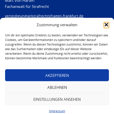
Marc von Harten
Fachanwalt für Strafrecht
verteidigung(at)strafrechtsfragen-frankfurt.de
Zustimmung verwalten
www.strafrechtsfragen-frankfurt.de
Louisenstraße 84
Um dir ein optimales Erlebnis zu bieten, verwenden wir Technologien wie
Cookies, um Geräteinformationen zu speichern und/oder darauf
61348 Bad Homburg
zuzugreifen. Wenn du diesen Technologien zustimmst, können wir Daten
Telefon:
06172 - 66 28 00
wie das Surfverhalten oder eindeutige IDs auf dieser Website
Telefax: 06172 - 66 28 01
verarbeiten. Wenn du deine Zustimmung nicht erteilst oder zurückziehst,
können bestimmte Merkmale und Funktionen beeinträchtigt werden.
In Notfällen
0171 - 691 67 67
AKZEPTIEREN
© 2026 Marc von Harten
ABLEHNEN
EINSTELLUNGEN ANSEHEN
Impressum