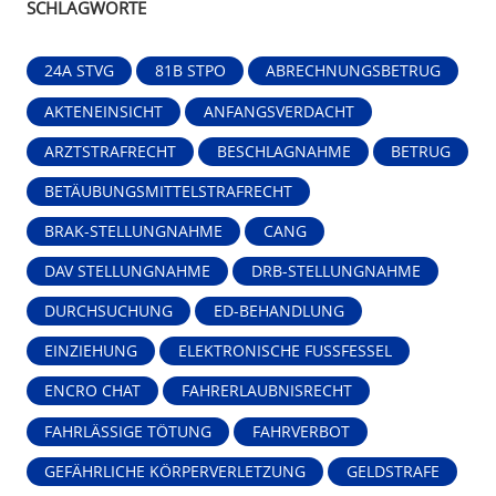
SCHLAGWORTE
24A STVG
81B STPO
ABRECHNUNGSBETRUG
AKTENEINSICHT
ANFANGSVERDACHT
ARZTSTRAFRECHT
BESCHLAGNAHME
BETRUG
BETÄUBUNGSMITTELSTRAFRECHT
BRAK-STELLUNGNAHME
CANG
DAV STELLUNGNAHME
DRB-STELLUNGNAHME
DURCHSUCHUNG
ED-BEHANDLUNG
EINZIEHUNG
ELEKTRONISCHE FUSSFESSEL
ENCRO CHAT
FAHRERLAUBNISRECHT
FAHRLÄSSIGE TÖTUNG
FAHRVERBOT
GEFÄHRLICHE KÖRPERVERLETZUNG
GELDSTRAFE