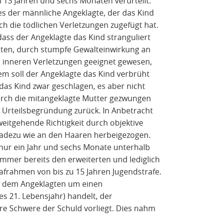
n 13 Jahren und sechs Monaten verurteilt.
s der männliche Angeklagte, der das Kind
ch die tödlichen Verletzungen zugefügt hat.
dass der Angeklagte das Kind stranguliert
ügten, durch stumpfe Gewalteinwirkung an
n inneren Verletzungen geeignet gewesen,
m soll der Angeklagte das Kind verbrüht
das Kind zwar geschlagen, es aber nicht
durch die mitangeklagte Mutter gezwungen
 Urteilsbegründung zurück. In Anbetracht
weitgehende Richtigkeit durch objektive
eradezu wie an den Haaren herbeigezogen.
 nur ein Jahr und sechs Monate unterhalb
mmer bereits den erweiterten und lediglich
rahmen von bis zu 15 Jahren Jugendstrafe.
ei dem Angeklagten um einen
s 21. Lebensjahr) handelt, der
e Schwere der Schuld vorliegt. Dies nahm