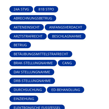
24A STVG
81B STPO
ABRECHNUNGSBETRUG
AKTENEINSICHT
ANFANGSVERDACHT
ARZTSTRAFRECHT
BESCHLAGNAHME
BETRUG
BETÄUBUNGSMITTELSTRAFRECHT
BRAK-STELLUNGNAHME
CANG
DAV STELLUNGNAHME
DRB-STELLUNGNAHME
DURCHSUCHUNG
ED-BEHANDLUNG
EINZIEHUNG
ELEKTRONISCHE FUSSFESSEL