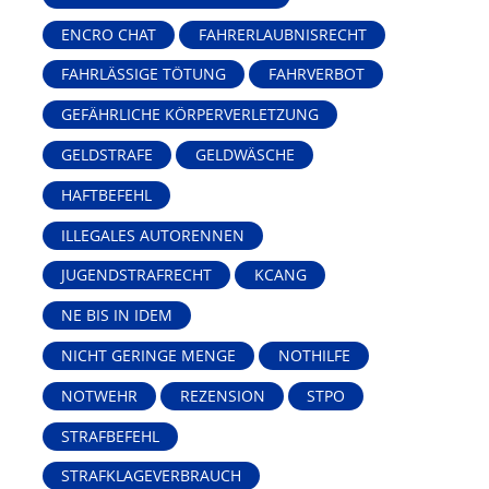
ENCRO CHAT
FAHRERLAUBNISRECHT
FAHRLÄSSIGE TÖTUNG
FAHRVERBOT
GEFÄHRLICHE KÖRPERVERLETZUNG
GELDSTRAFE
GELDWÄSCHE
HAFTBEFEHL
ILLEGALES AUTORENNEN
JUGENDSTRAFRECHT
KCANG
NE BIS IN IDEM
NICHT GERINGE MENGE
NOTHILFE
NOTWEHR
REZENSION
STPO
STRAFBEFEHL
STRAFKLAGEVERBRAUCH