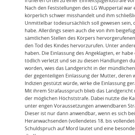
früheren Urteil zu einer Einheitsjugendstrafe vo
Nach den Feststellungen des LG Wuppertal war e
körperlich schwer misshandelt und ihm schließli
Unmittelbar todesursächlich soll gewesen sein, 
habe. Allerdings seien auch die von ihm beigef
sämtlichen Stellen des Körpers hervorgerufene
den Tod des Kindes hervorzurufen. Unter andere
haben. Die Einlassung des Angeklagten, er habe 
tödlich verletzt und sei zu diesen Handlungen 
worden, wies das Landgericht in der mündlichen
der gegenteiligen Einlassung der Mutter, deren 
Indizien gestützt würde, wirke die Einlassung g
Mit ihrem Strafausspruch blieb das Landgericht
der möglichen Höchststrafe. Dabei nutzte die Ka
unter engen Voraussetzungen anwendbaren Straf
Dieser ist nur dann anwendbar, wenn es sich b
Heranwachsenden (vollendetes 18. bis vollendete
Schuldspruch auf Mord lautet und eine besonder