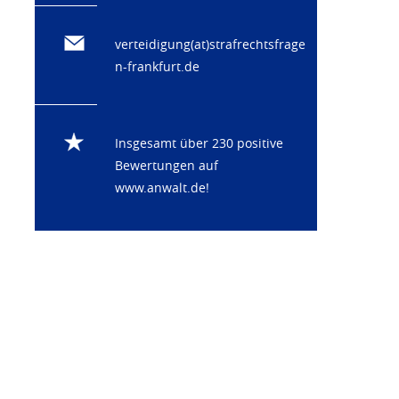
verteidigung(at)strafrechtsfrage
n-frankfurt.de
Insgesamt über 230 positive
Bewertungen auf
www.anwalt.de
!