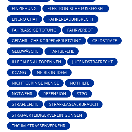
EINZIEHUNG
ELEKTRONISCHE FUSSFESSEL
ENCRO CHAT
FAHRERLAUBNISRECHT
FAHRLÄSSIGE TÖTUNG
FAHRVERBOT
GEFÄHRLICHE KÖRPERVERLETZUNG
GELDSTRAFE
GELDWÄSCHE
HAFTBEFEHL
ILLEGALES AUTORENNEN
JUGENDSTRAFRECHT
KCANG
NE BIS IN IDEM
NICHT GERINGE MENGE
NOTHILFE
NOTWEHR
REZENSION
STPO
STRAFBEFEHL
STRAFKLAGEVERBRAUCH
STRAFVERTEIDIGERVEREINIGUNGEN
THC IM STRASSENVERKEHR