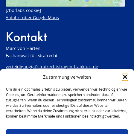
[/borlabs-cookie]
Anfahrt über Google Maps
Kontakt
Marc von Harten
Fachanwalt für Strafrecht
verteidigung(at)strafrechtsfragen-frankfurt.de
Zustimmung verwalten
www.strafrechtsfragen-frankfurt.de
Louisenstraße 84
Um dir ein optimales Erlebnis zu bieten, verwenden wir Technologien wie
Cookies, um Geräteinformationen zu speichern und/oder darauf
61348 Bad Homburg
zuzugreifen. Wenn du diesen Technologien zustimmst, können wir Daten
Telefon:
06172 - 66 28 00
wie das Surfverhalten oder eindeutige IDs auf dieser Website
Telefax: 06172 - 66 28 01
verarbeiten. Wenn du deine Zustimmung nicht erteilst oder zurückziehst,
können bestimmte Merkmale und Funktionen beeinträchtigt werden.
In Notfällen
0171 - 691 67 67