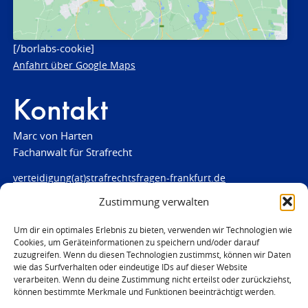
[/borlabs-cookie]
Anfahrt über Google Maps
Kontakt
Marc von Harten
Fachanwalt für Strafrecht
verteidigung(at)strafrechtsfragen-frankfurt.de
Zustimmung verwalten
www.strafrechtsfragen-frankfurt.de
Louisenstraße 84
Um dir ein optimales Erlebnis zu bieten, verwenden wir Technologien wie
Cookies, um Geräteinformationen zu speichern und/oder darauf
61348 Bad Homburg
zuzugreifen. Wenn du diesen Technologien zustimmst, können wir Daten
Telefon:
06172 - 66 28 00
wie das Surfverhalten oder eindeutige IDs auf dieser Website
Telefax: 06172 - 66 28 01
verarbeiten. Wenn du deine Zustimmung nicht erteilst oder zurückziehst,
können bestimmte Merkmale und Funktionen beeinträchtigt werden.
In Notfällen