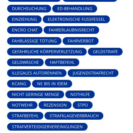
DURCHSUCHUNG
ED-BEHANDLUNG
EINZIEHUNG
ELEKTRONISCHE FUSSFESSEL
ENCRO CHAT
FAHRERLAUBNISRECHT
FAHRLÄSSIGE TÖTUNG
FAHRVERBOT
GEFÄHRLICHE KÖRPERVERLETZUNG
GELDSTRAFE
GELDWÄSCHE
HAFTBEFEHL
ILLEGALES AUTORENNEN
JUGENDSTRAFRECHT
KCANG
NE BIS IN IDEM
NICHT GERINGE MENGE
NOTHILFE
NOTWEHR
REZENSION
STPO
STRAFBEFEHL
STRAFKLAGEVERBRAUCH
STRAFVERTEIDIGERVEREINIGUNGEN