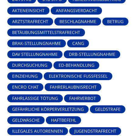
AKTENEINSICHT
ANFANGSVERDACHT
ARZTSTRAFRECHT
BESCHLAGNAHME
BETRUG
BETÄUBUNGSMITTELSTRAFRECHT
BRAK-STELLUNGNAHME
CANG
DAV STELLUNGNAHME
DRB-STELLUNGNAHME
DURCHSUCHUNG
ED-BEHANDLUNG
EINZIEHUNG
ELEKTRONISCHE FUSSFESSEL
ENCRO CHAT
FAHRERLAUBNISRECHT
FAHRLÄSSIGE TÖTUNG
FAHRVERBOT
GEFÄHRLICHE KÖRPERVERLETZUNG
GELDSTRAFE
GELDWÄSCHE
HAFTBEFEHL
ILLEGALES AUTORENNEN
JUGENDSTRAFRECHT