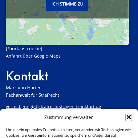
ICH STIMME ZU
[/borlabs-cookie]
Anfahrt über Google Maps
Kontakt
Marc von Harten
Fachanwalt für Strafrecht
verteidigung(at)strafrechtsfragen-frankfurt.de
Zustimmung verwalten
www.strafrechtsfragen-frankfurt.de
Louisenstraße 84
Um dir ein optimales Erlebnis zu bieten, verwenden wir Technologien wie
Cookies, um Geräteinformationen zu speichern und/oder darauf
61348 Bad Homburg