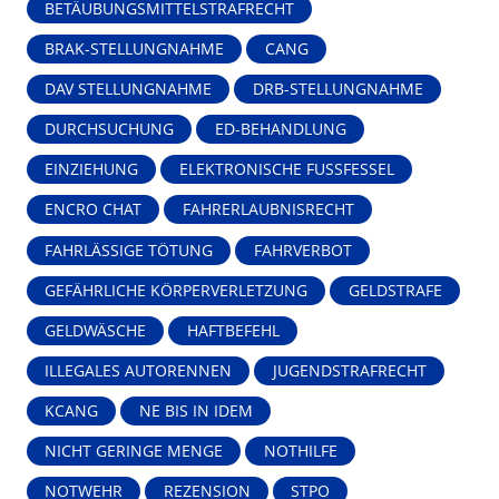
BETÄUBUNGSMITTELSTRAFRECHT
BRAK-STELLUNGNAHME
CANG
DAV STELLUNGNAHME
DRB-STELLUNGNAHME
DURCHSUCHUNG
ED-BEHANDLUNG
EINZIEHUNG
ELEKTRONISCHE FUSSFESSEL
ENCRO CHAT
FAHRERLAUBNISRECHT
FAHRLÄSSIGE TÖTUNG
FAHRVERBOT
GEFÄHRLICHE KÖRPERVERLETZUNG
GELDSTRAFE
GELDWÄSCHE
HAFTBEFEHL
ILLEGALES AUTORENNEN
JUGENDSTRAFRECHT
KCANG
NE BIS IN IDEM
NICHT GERINGE MENGE
NOTHILFE
NOTWEHR
REZENSION
STPO