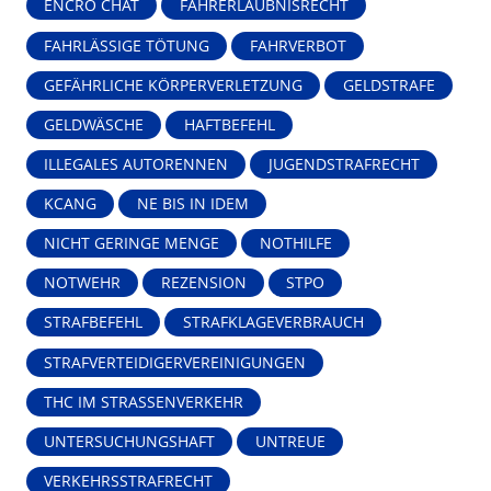
ENCRO CHAT
FAHRERLAUBNISRECHT
FAHRLÄSSIGE TÖTUNG
FAHRVERBOT
GEFÄHRLICHE KÖRPERVERLETZUNG
GELDSTRAFE
GELDWÄSCHE
HAFTBEFEHL
ILLEGALES AUTORENNEN
JUGENDSTRAFRECHT
KCANG
NE BIS IN IDEM
NICHT GERINGE MENGE
NOTHILFE
NOTWEHR
REZENSION
STPO
STRAFBEFEHL
STRAFKLAGEVERBRAUCH
STRAFVERTEIDIGERVEREINIGUNGEN
THC IM STRASSENVERKEHR
UNTERSUCHUNGSHAFT
UNTREUE
VERKEHRSSTRAFRECHT