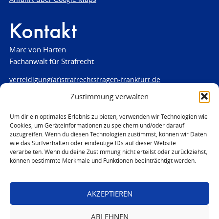
Kontakt
Marc von Harten
Fachanwalt für Strafrecht
verteidigung(at)strafrechtsfragen-frankfurt.de
Zustimmung verwalten
www.strafrechtsfragen-frankfurt.de
Louisenstraße 84
Um dir ein optimales Erlebnis zu bieten, verwenden wir Technologien wie
Cookies, um Geräteinformationen zu speichern und/oder darauf
61348 Bad Homburg
zuzugreifen. Wenn du diesen Technologien zustimmst, können wir Daten
Telefon:
06172 - 66 28 00
wie das Surfverhalten oder eindeutige IDs auf dieser Website
Telefax: 06172 - 66 28 01
verarbeiten. Wenn du deine Zustimmung nicht erteilst oder zurückziehst,
können bestimmte Merkmale und Funktionen beeinträchtigt werden.
In Notfällen
0171 - 691 67 67
AKZEPTIEREN
© 2026 Marc von Harten
ABLEHNEN