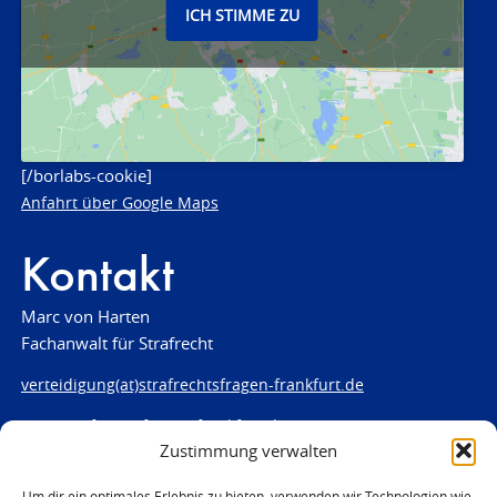
ICH STIMME ZU
[/borlabs-cookie]
Anfahrt über Google Maps
Kontakt
Marc von Harten
Fachanwalt für Strafrecht
verteidigung(at)strafrechtsfragen-frankfurt.de
www.strafrechtsfragen-frankfurt.de
Zustimmung verwalten
Louisenstraße 84
61348 Bad Homburg
Um dir ein optimales Erlebnis zu bieten, verwenden wir Technologien wie