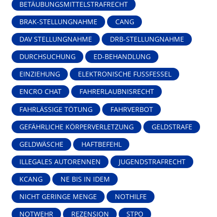
BETÄUBUNGSMITTELSTRAFRECHT
BRAK-STELLUNGNAHME
CANG
DAV STELLUNGNAHME
DRB-STELLUNGNAHME
DURCHSUCHUNG
ED-BEHANDLUNG
EINZIEHUNG
ELEKTRONISCHE FUSSFESSEL
ENCRO CHAT
FAHRERLAUBNISRECHT
FAHRLÄSSIGE TÖTUNG
FAHRVERBOT
GEFÄHRLICHE KÖRPERVERLETZUNG
GELDSTRAFE
GELDWÄSCHE
HAFTBEFEHL
ILLEGALES AUTORENNEN
JUGENDSTRAFRECHT
KCANG
NE BIS IN IDEM
NICHT GERINGE MENGE
NOTHILFE
NOTWEHR
REZENSION
STPO