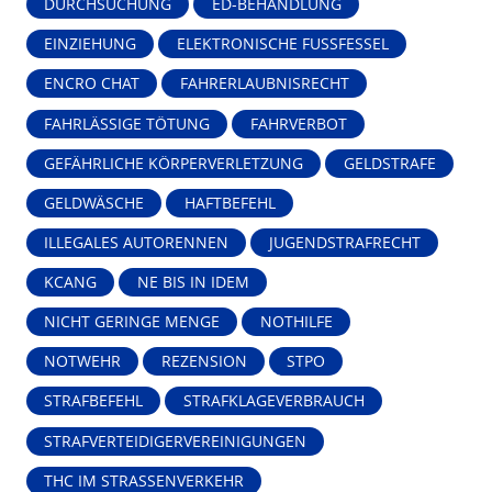
DURCHSUCHUNG
ED-BEHANDLUNG
EINZIEHUNG
ELEKTRONISCHE FUSSFESSEL
ENCRO CHAT
FAHRERLAUBNISRECHT
FAHRLÄSSIGE TÖTUNG
FAHRVERBOT
GEFÄHRLICHE KÖRPERVERLETZUNG
GELDSTRAFE
GELDWÄSCHE
HAFTBEFEHL
ILLEGALES AUTORENNEN
JUGENDSTRAFRECHT
KCANG
NE BIS IN IDEM
NICHT GERINGE MENGE
NOTHILFE
NOTWEHR
REZENSION
STPO
STRAFBEFEHL
STRAFKLAGEVERBRAUCH
STRAFVERTEIDIGERVEREINIGUNGEN
THC IM STRASSENVERKEHR