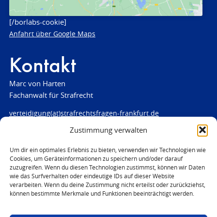
[/borlabs-cookie]
Anfahrt über Google Maps
Kontakt
Marc von Harten
Fachanwalt für Strafrecht
verteidigung(at)strafrechtsfragen-frankfurt.de
Zustimmung verwalten
www.strafrechtsfragen-frankfurt.de
Louisenstraße 84
Um dir ein optimales Erlebnis zu bieten, verwenden wir Technologien wie
Cookies, um Geräteinformationen zu speichern und/oder darauf
61348 Bad Homburg
zuzugreifen. Wenn du diesen Technologien zustimmst, können wir Daten
Telefon:
06172 - 66 28 00
wie das Surfverhalten oder eindeutige IDs auf dieser Website
Telefax: 06172 - 66 28 01
verarbeiten. Wenn du deine Zustimmung nicht erteilst oder zurückziehst,
können bestimmte Merkmale und Funktionen beeinträchtigt werden.
In Notfällen
0171 - 691 67 67