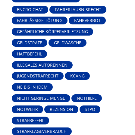
ENCRO CHAT
FAHRERLAUBNISRECHT
FAHRLÄSSIGE TÖTUNG
FAHRVERBOT
GEFÄHRLICHE KÖRPERVERLETZUNG
GELDSTRAFE
GELDWÄSCHE
HAFTBEFEHL
ILLEGALES AUTORENNEN
JUGENDSTRAFRECHT
KCANG
NE BIS IN IDEM
NICHT GERINGE MENGE
NOTHILFE
NOTWEHR
REZENSION
STPO
STRAFBEFEHL
STRAFKLAGEVERBRAUCH