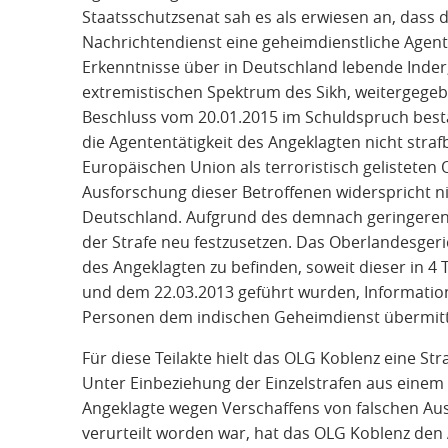
Staatsschutzsenat sah es als erwiesen an, dass 
Nachrichtendienst eine geheimdienstliche Agent
Erkenntnisse über in Deutschland lebende Inde
extremistischen Spektrum des Sikh, weitergegebe
Beschluss vom 20.01.2015 im Schuldspruch bestäti
die Agententätigkeit des Angeklagten nicht strafb
Europäischen Union als terroristisch gelisteten 
Ausforschung dieser Betroffenen widerspricht n
Deutschland. Aufgrund des demnach geringeren 
der Strafe neu festzusetzen. Das Oberlandesgeri
des Angeklagten zu befinden, soweit dieser in 4
und dem 22.03.2013 geführt wurden, Informatio
Personen dem indischen Geheimdienst übermitte
Für diese Teilakte hielt das OLG Koblenz eine S
Unter Einbeziehung der Einzelstrafen aus einem 
Angeklagte wegen Verschaffens von falschen Au
verurteilt worden war, hat das OLG Koblenz den