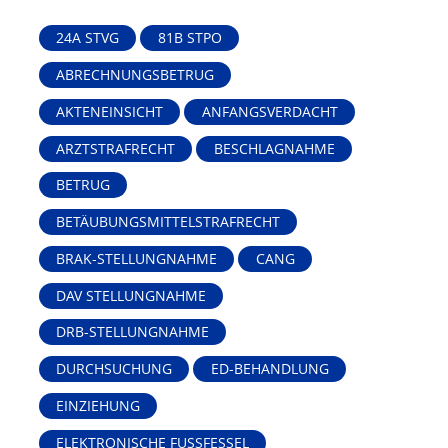
24A STVG
81B STPO
ABRECHNUNGSBETRUG
AKTENEINSICHT
ANFANGSVERDACHT
ARZTSTRAFRECHT
BESCHLAGNAHME
BETRUG
BETÄUBUNGSMITTELSTRAFRECHT
BRAK-STELLUNGNAHME
CANG
DAV STELLUNGNAHME
DRB-STELLUNGNAHME
DURCHSUCHUNG
ED-BEHANDLUNG
EINZIEHUNG
ELEKTRONISCHE FUSSFESSEL