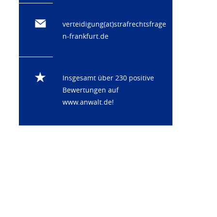
verteidigung(at)strafrechtsfrage
n-frankfurt.de
Insgesamt über 230 positive
Bewertungen auf
www.anwalt.de
!