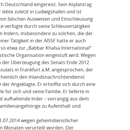
h Deutschland eingereist. Sein Asylantrag
lebte zuletzt in Ludwigshafen und ist
 von falschen Ausweisen und Einschleusung
e verfügte durch seine Schleusertätigkeit
 Indern, insbesondere zu solchen, die der
ner Tätigkeit in der AISSF hatte er auch
so etwa zur „Babbar Khalsa International“
istische Organisation eingestuft wird. Wegen
h der Überzeugung des Senats Ende 2012
sulats in Frankfurt a.M. angesprochen, der
heinlich den Inlandsnachrichtendienst
te der Angeklagte. Er erhoffte sich durch eine
für sich und seine Familie. Er lieferte in
nd aufhaltende Inder – vorrangig aus dem
Familienangehörige zu Aufenthalt und
21.07.2014 wegen geheimdienstlicher
eun Monaten verurteilt worden. Der