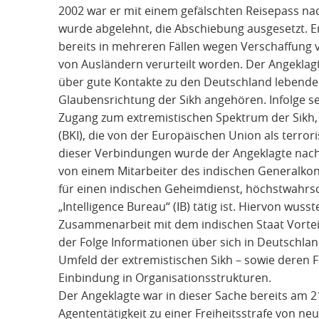
2002 war er mit einem gefälschten Reisepass nac
wurde abgelehnt, die Abschiebung ausgesetzt. Er 
bereits in mehreren Fällen wegen Verschaffung
von Ausländern verurteilt worden. Der Angeklagt
über gute Kontakte zu den Deutschland lebenden
Glaubensrichtung der Sikh angehören. Infolge sei
Zugang zum extremistischen Spektrum der Sikh, 
(BKI), die von der Europäischen Union als terror
dieser Verbindungen wurde der Angeklagte nac
von einem Mitarbeiter des indischen Generalkon
für einen indischen Geheimdienst, höchstwahrsc
„Intelligence Bureau“ (IB) tätig ist. Hiervon wuss
Zusammenarbeit mit dem indischen Staat Vorteile 
der Folge Informationen über sich in Deutschla
Umfeld der extremistischen Sikh – sowie deren 
Einbindung in Organisationsstrukturen.
Der Angeklagte war in dieser Sache bereits am 
Agententätigkeit zu einer Freiheitsstrafe von n