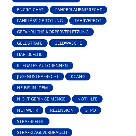
ENCRO CHAT
FAHRERLAUBNISRECHT
FAHRLÄSSIGE TÖTUNG
FAHRVERBOT
GEFÄHRLICHE KÖRPERVERLETZUNG
GELDSTRAFE
GELDWÄSCHE
HAFTBEFEHL
ILLEGALES AUTORENNEN
JUGENDSTRAFRECHT
KCANG
NE BIS IN IDEM
NICHT GERINGE MENGE
NOTHILFE
NOTWEHR
REZENSION
STPO
STRAFBEFEHL
STRAFKLAGEVERBRAUCH