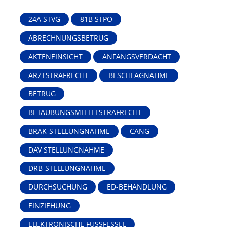
24A STVG
81B STPO
ABRECHNUNGSBETRUG
AKTENEINSICHT
ANFANGSVERDACHT
ARZTSTRAFRECHT
BESCHLAGNAHME
BETRUG
BETÄUBUNGSMITTELSTRAFRECHT
BRAK-STELLUNGNAHME
CANG
DAV STELLUNGNAHME
DRB-STELLUNGNAHME
DURCHSUCHUNG
ED-BEHANDLUNG
EINZIEHUNG
ELEKTRONISCHE FUSSFESSEL