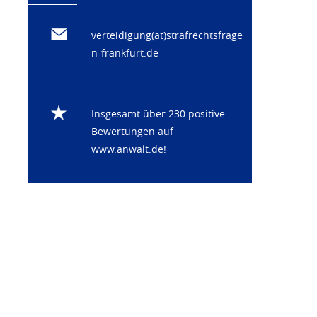
verteidigung(at)strafrechtsfrage
n-frankfurt.de
Insgesamt über 230 positive
Bewertungen auf
www.anwalt.de
!