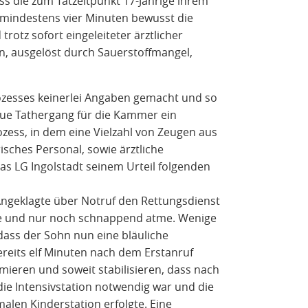
ss die zum Tatzeitpunkt 17-Jährige ihrem
mindestens vier Minuten bewusst die
trotz sofort eingeleiteter ärztlicher
 ausgelöst durch Sauerstoffmangel,
zesses keinerlei Angaben gemacht und so
naue Tathergang für die Kammer ein
zess, in dem eine Vielzahl von Zeugen aus
isches Personal, sowie ärztliche
s LG Ingolstadt seinem Urteil folgenden
Angeklagte über Notruf den Rettungsdienst
e und nur noch schnappend atme. Wenige
 dass der Sohn nun eine bläuliche
reits elf Minuten nach dem Erstanruf
mieren und soweit stabilisieren, dass nach
 die Intensivstation notwendig war und die
len Kinderstation erfolgte. Eine