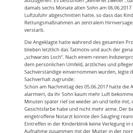
auszugehen. Es bestünden „keinerlei Zweifel“, da
damals sechs Monate alten Sohn am 06.06.2017 
Luftzufuhr abgeschnitten hatte, so dass das Kind 
Rettungsmaßnahmen an zentralem Hirnversagen,
verstarb.
Die Angeklagte hatte während des gesamten Pro
blieben letztlich das Tatmotiv und auch der ge
„schwarzes Loch“. Nach einem reinen Indizienpro
dem persönlichen Umfeld, ärztliches und pfleger
Sachverständige einvernommen wurden, legte da
Sachverhalt zugrunde:
Schon am Nachmittag des 05.06.2017 hatte die 
alarmiert, da ihr Sohn kaum mehr Luft bekomm
Minuten später rief sie wieder an und teilte mit,
Gesichtsfarbe habe und nicht mehr atme. Der be
eingetroffene Notarzt konnte den Säugling reani
Eintreffen in der Kinderklinik keine Verlegung in
Aufnahme zusammen mit der Mutter in der norma