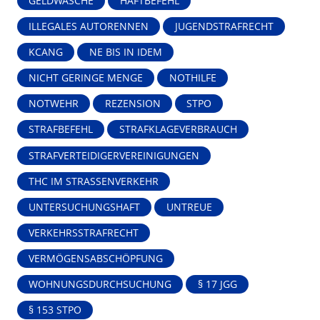
GELDWÄSCHE
HAFTBEFEHL
ILLEGALES AUTORENNEN
JUGENDSTRAFRECHT
KCANG
NE BIS IN IDEM
NICHT GERINGE MENGE
NOTHILFE
NOTWEHR
REZENSION
STPO
STRAFBEFEHL
STRAFKLAGEVERBRAUCH
STRAFVERTEIDIGERVEREINIGUNGEN
THC IM STRASSENVERKEHR
UNTERSUCHUNGSHAFT
UNTREUE
VERKEHRSSTRAFRECHT
VERMÖGENSABSCHÖPFUNG
WOHNUNGSDURCHSUCHUNG
§ 17 JGG
§ 153 STPO