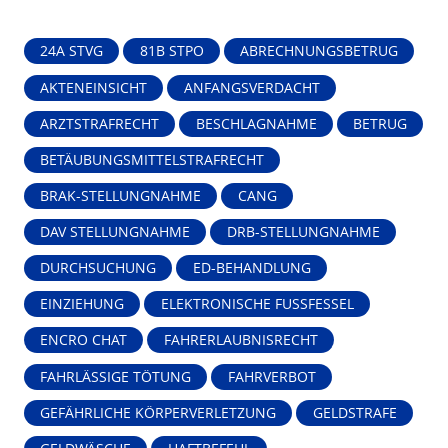
24A STVG
81B STPO
ABRECHNUNGSBETRUG
AKTENEINSICHT
ANFANGSVERDACHT
ARZTSTRAFRECHT
BESCHLAGNAHME
BETRUG
BETÄUBUNGSMITTELSTRAFRECHT
BRAK-STELLUNGNAHME
CANG
DAV STELLUNGNAHME
DRB-STELLUNGNAHME
DURCHSUCHUNG
ED-BEHANDLUNG
EINZIEHUNG
ELEKTRONISCHE FUSSFESSEL
ENCRO CHAT
FAHRERLAUBNISRECHT
FAHRLÄSSIGE TÖTUNG
FAHRVERBOT
GEFÄHRLICHE KÖRPERVERLETZUNG
GELDSTRAFE