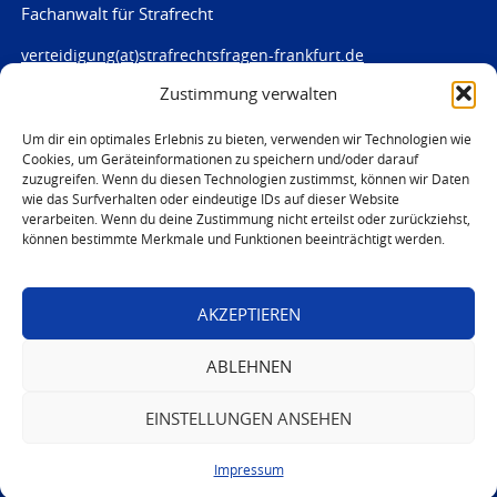
Fachanwalt für Strafrecht
verteidigung(at)strafrechtsfragen-frankfurt.de
Zustimmung verwalten
www.strafrechtsfragen-frankfurt.de
Louisenstraße 84
Um dir ein optimales Erlebnis zu bieten, verwenden wir Technologien wie
Cookies, um Geräteinformationen zu speichern und/oder darauf
61348 Bad Homburg
zuzugreifen. Wenn du diesen Technologien zustimmst, können wir Daten
Telefon:
06172 - 66 28 00
wie das Surfverhalten oder eindeutige IDs auf dieser Website
Telefax: 06172 - 66 28 01
verarbeiten. Wenn du deine Zustimmung nicht erteilst oder zurückziehst,
können bestimmte Merkmale und Funktionen beeinträchtigt werden.
In Notfällen
0171 - 691 67 67
AKZEPTIEREN
© 2026 Marc von Harten
ABLEHNEN
EINSTELLUNGEN ANSEHEN
Impressum