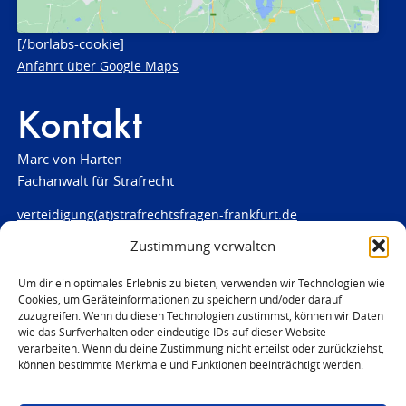
[/borlabs-cookie]
Anfahrt über Google Maps
Kontakt
Marc von Harten
Fachanwalt für Strafrecht
verteidigung(at)strafrechtsfragen-frankfurt.de
Zustimmung verwalten
www.strafrechtsfragen-frankfurt.de
Louisenstraße 84
Um dir ein optimales Erlebnis zu bieten, verwenden wir Technologien wie
Cookies, um Geräteinformationen zu speichern und/oder darauf
61348 Bad Homburg
zuzugreifen. Wenn du diesen Technologien zustimmst, können wir Daten
Telefon:
06172 - 66 28 00
wie das Surfverhalten oder eindeutige IDs auf dieser Website
Telefax: 06172 - 66 28 01
verarbeiten. Wenn du deine Zustimmung nicht erteilst oder zurückziehst,
können bestimmte Merkmale und Funktionen beeinträchtigt werden.
In Notfällen
0171 - 691 67 67