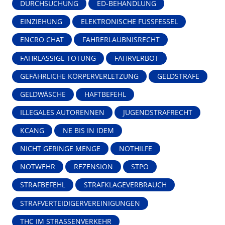
DURCHSUCHUNG
ED-BEHANDLUNG
EINZIEHUNG
ELEKTRONISCHE FUSSFESSEL
ENCRO CHAT
FAHRERLAUBNISRECHT
FAHRLÄSSIGE TÖTUNG
FAHRVERBOT
GEFÄHRLICHE KÖRPERVERLETZUNG
GELDSTRAFE
GELDWÄSCHE
HAFTBEFEHL
ILLEGALES AUTORENNEN
JUGENDSTRAFRECHT
KCANG
NE BIS IN IDEM
NICHT GERINGE MENGE
NOTHILFE
NOTWEHR
REZENSION
STPO
STRAFBEFEHL
STRAFKLAGEVERBRAUCH
STRAFVERTEIDIGERVEREINIGUNGEN
THC IM STRASSENVERKEHR