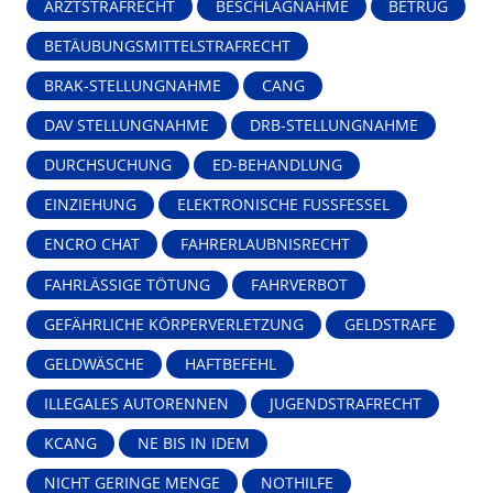
ARZTSTRAFRECHT
BESCHLAGNAHME
BETRUG
BETÄUBUNGSMITTELSTRAFRECHT
BRAK-STELLUNGNAHME
CANG
DAV STELLUNGNAHME
DRB-STELLUNGNAHME
DURCHSUCHUNG
ED-BEHANDLUNG
EINZIEHUNG
ELEKTRONISCHE FUSSFESSEL
ENCRO CHAT
FAHRERLAUBNISRECHT
FAHRLÄSSIGE TÖTUNG
FAHRVERBOT
GEFÄHRLICHE KÖRPERVERLETZUNG
GELDSTRAFE
GELDWÄSCHE
HAFTBEFEHL
ILLEGALES AUTORENNEN
JUGENDSTRAFRECHT
KCANG
NE BIS IN IDEM
NICHT GERINGE MENGE
NOTHILFE