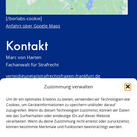
[/borlabs-cookie]
Anfahrt über Google Maps
Kontakt
Marc von Harten
Fachanwalt für Strafrecht
verteidigung(at)strafrechtsfragen-frankfurt.de
Zustimmung verwalten
www.strafrechtsfragen-frankfurt.de
Louisenstraße 84
Um dir ein optimales Erlebnis zu bieten, verwenden wir Technologien wie
Cookies, um Geräteinformationen zu speichern und/oder darauf
61348 Bad Homburg
zuzugreifen. Wenn du diesen Technologien zustimmst, können wir Daten
Telefon:
06172 - 66 28 00
wie das Surfverhalten oder eindeutige IDs auf dieser Website
Telefax: 06172 - 66 28 01
verarbeiten. Wenn du deine Zustimmung nicht erteilst oder zurückziehst,
können bestimmte Merkmale und Funktionen beeinträchtigt werden.
In Notfällen