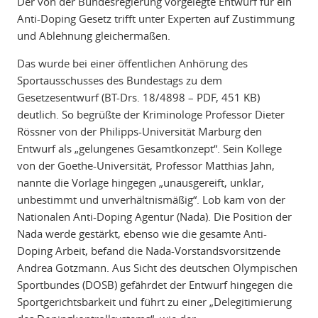
Der von der Bundesregierung vorgelegte Entwurf für ein
Anti-Doping Gesetz trifft unter Experten auf Zustimmung
und Ablehnung gleichermaßen.
Das wurde bei einer öffentlichen Anhörung des
Sportausschusses des Bundestags zu dem
Gesetzesentwurf (BT-Drs. 18/4898 – PDF, 451 KB)
deutlich. So begrüßte der Kriminologe Professor Dieter
Rössner von der Philipps-Universität Marburg den
Entwurf als „gelungenes Gesamtkonzept“. Sein Kollege
von der Goethe-Universität, Professor Matthias Jahn,
nannte die Vorlage hingegen „unausgereift, unklar,
unbestimmt und unverhältnismäßig“. Lob kam von der
Nationalen Anti-Doping Agentur (Nada). Die Position der
Nada werde gestärkt, ebenso wie die gesamte Anti-
Doping Arbeit, befand die Nada-Vorstandsvorsitzende
Andrea Gotzmann. Aus Sicht des deutschen Olympischen
Sportbundes (DOSB) gefährdet der Entwurf hingegen die
Sportgerichtsbarkeit und führt zu einer „Delegitimierung