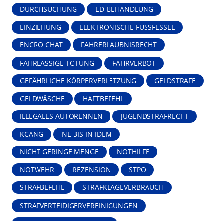
DURCHSUCHUNG
ED-BEHANDLUNG
EINZIEHUNG
ELEKTRONISCHE FUSSFESSEL
ENCRO CHAT
FAHRERLAUBNISRECHT
FAHRLÄSSIGE TÖTUNG
FAHRVERBOT
GEFÄHRLICHE KÖRPERVERLETZUNG
GELDSTRAFE
GELDWÄSCHE
HAFTBEFEHL
ILLEGALES AUTORENNEN
JUGENDSTRAFRECHT
KCANG
NE BIS IN IDEM
NICHT GERINGE MENGE
NOTHILFE
NOTWEHR
REZENSION
STPO
STRAFBEFEHL
STRAFKLAGEVERBRAUCH
STRAFVERTEIDIGERVEREINIGUNGEN