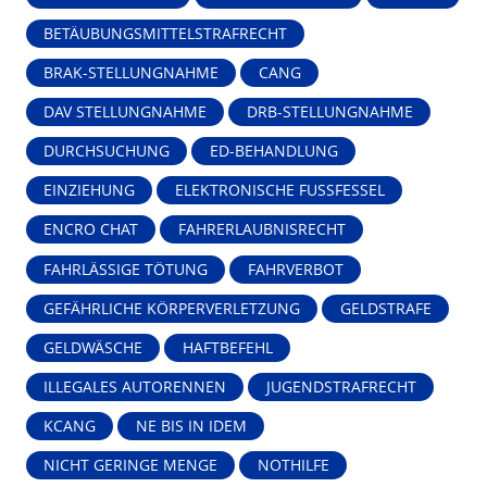
BETÄUBUNGSMITTELSTRAFRECHT
BRAK-STELLUNGNAHME
CANG
DAV STELLUNGNAHME
DRB-STELLUNGNAHME
DURCHSUCHUNG
ED-BEHANDLUNG
EINZIEHUNG
ELEKTRONISCHE FUSSFESSEL
ENCRO CHAT
FAHRERLAUBNISRECHT
FAHRLÄSSIGE TÖTUNG
FAHRVERBOT
GEFÄHRLICHE KÖRPERVERLETZUNG
GELDSTRAFE
GELDWÄSCHE
HAFTBEFEHL
ILLEGALES AUTORENNEN
JUGENDSTRAFRECHT
KCANG
NE BIS IN IDEM
NICHT GERINGE MENGE
NOTHILFE