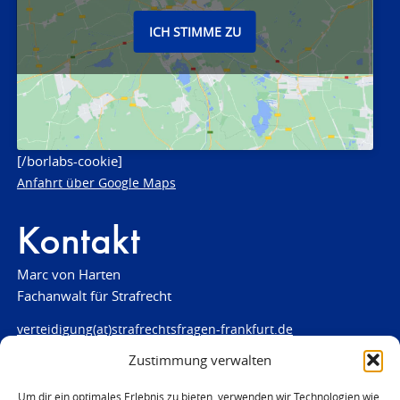
ICH STIMME ZU
[/borlabs-cookie]
Anfahrt über Google Maps
Kontakt
Marc von Harten
Fachanwalt für Strafrecht
verteidigung(at)strafrechtsfragen-frankfurt.de
Zustimmung verwalten
www.strafrechtsfragen-frankfurt.de
Louisenstraße 84
Um dir ein optimales Erlebnis zu bieten, verwenden wir Technologien wie