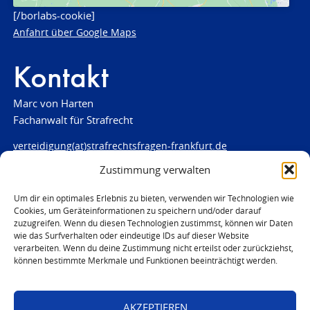
[/borlabs-cookie]
Anfahrt über Google Maps
Kontakt
Marc von Harten
Fachanwalt für Strafrecht
verteidigung(at)strafrechtsfragen-frankfurt.de
Zustimmung verwalten
www.strafrechtsfragen-frankfurt.de
Louisenstraße 84
Um dir ein optimales Erlebnis zu bieten, verwenden wir Technologien wie
Cookies, um Geräteinformationen zu speichern und/oder darauf
61348 Bad Homburg
zuzugreifen. Wenn du diesen Technologien zustimmst, können wir Daten
Telefon:
06172 - 66 28 00
wie das Surfverhalten oder eindeutige IDs auf dieser Website
Telefax: 06172 - 66 28 01
verarbeiten. Wenn du deine Zustimmung nicht erteilst oder zurückziehst,
können bestimmte Merkmale und Funktionen beeinträchtigt werden.
In Notfällen
0171 - 691 67 67
AKZEPTIEREN