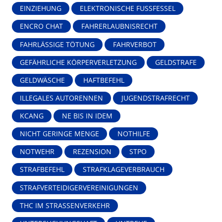
EINZIEHUNG
ELEKTRONISCHE FUSSFESSEL
ENCRO CHAT
FAHRERLAUBNISRECHT
FAHRLÄSSIGE TÖTUNG
FAHRVERBOT
GEFÄHRLICHE KÖRPERVERLETZUNG
GELDSTRAFE
GELDWÄSCHE
HAFTBEFEHL
ILLEGALES AUTORENNEN
JUGENDSTRAFRECHT
KCANG
NE BIS IN IDEM
NICHT GERINGE MENGE
NOTHILFE
NOTWEHR
REZENSION
STPO
STRAFBEFEHL
STRAFKLAGEVERBRAUCH
STRAFVERTEIDIGERVEREINIGUNGEN
THC IM STRASSENVERKEHR