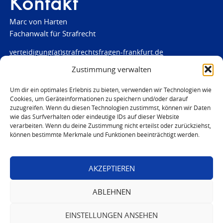
Kontakt
Marc von Harten
Fachanwalt für Strafrecht
verteidigung(at)strafrechtsfragen-frankfurt.de
Zustimmung verwalten
www.strafrechtsfragen-frankfurt.de
Louisenstraße 84
Um dir ein optimales Erlebnis zu bieten, verwenden wir Technologien wie
Cookies, um Geräteinformationen zu speichern und/oder darauf
61348 Bad Homburg
zuzugreifen. Wenn du diesen Technologien zustimmst, können wir Daten
Telefon:
06172 - 66 28 00
wie das Surfverhalten oder eindeutige IDs auf dieser Website
Telefax: 06172 - 66 28 01
verarbeiten. Wenn du deine Zustimmung nicht erteilst oder zurückziehst,
können bestimmte Merkmale und Funktionen beeinträchtigt werden.
In Notfällen
0171 - 691 67 67
AKZEPTIEREN
© 2026 Marc von Harten
ABLEHNEN
EINSTELLUNGEN ANSEHEN