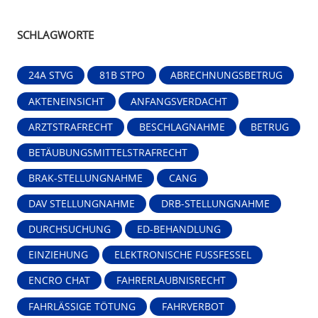
SCHLAGWORTE
24A STVG
81B STPO
ABRECHNUNGSBETRUG
AKTENEINSICHT
ANFANGSVERDACHT
ARZTSTRAFRECHT
BESCHLAGNAHME
BETRUG
BETÄUBUNGSMITTELSTRAFRECHT
BRAK-STELLUNGNAHME
CANG
DAV STELLUNGNAHME
DRB-STELLUNGNAHME
DURCHSUCHUNG
ED-BEHANDLUNG
EINZIEHUNG
ELEKTRONISCHE FUSSFESSEL
ENCRO CHAT
FAHRERLAUBNISRECHT
FAHRLÄSSIGE TÖTUNG
FAHRVERBOT