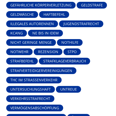
GEFÄHRLICHE KÖRPERVERLETZUNG
GELDSTRAFE
GELDWÄSCHE
HAFTBEFEHL
ILLEGALES AUTORENNEN
JUGENDSTRAFRECHT
KCANG
NE BIS IN IDEM
NICHT GERINGE MENGE
NOTHILFE
NOTWEHR
REZENSION
STPO
STRAFBEFEHL
STRAFKLAGEVERBRAUCH
STRAFVERTEIDIGERVEREINIGUNGEN
THC IM STRASSENVERKEHR
UNTERSUCHUNGSHAFT
UNTREUE
VERKEHRSSTRAFRECHT
VERMÖGENSABSCHÖPFUNG