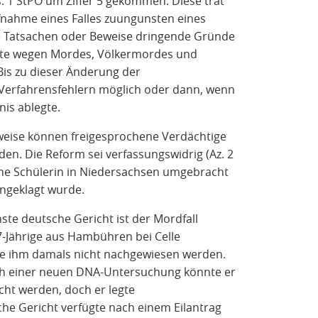
s. 1 StPO um Ziffer 5 gekommen. Diese trat
fnahme eines Falles zuungunsten eines
e Tatsachen oder Beweise dringende Gründe
agte wegen Mordes, Völkermordes und
Bis zu dieser Änderung der
Verfahrensfehlern möglich oder dann, wenn
is ablegte.
eweise können freigesprochene Verdächtige
den. Die Reform sei verfassungswidrig (Az. 2
eine Schülerin in Niedersachsen umgebracht
angeklagt wurde.
ste deutsche Gericht ist der Mordfall
17-Jährige aus Hambühren bei Celle
te ihm damals nicht nachgewiesen werden.
ach einer neuen DNA-Untersuchung könnte er
cht werden, doch er legte
he Gericht verfügte nach einem Eilantrag