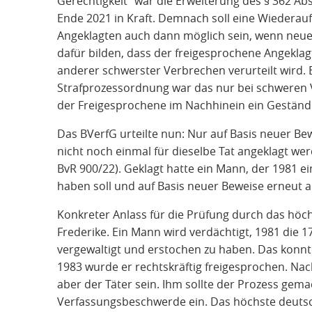
Gerechtigkeit“ war die Erweiterung des § 362 Ab
Ende 2021 in Kraft. Demnach soll eine Wiederau
Angeklagten auch dann möglich sein, wenn neu
dafür bilden, dass der freigesprochene Angekl
anderer schwerster Verbrechen verurteilt wird. 
Strafprozessordnung war das nur bei schweren 
der Freigesprochene im Nachhinein ein Geständn
Das BVerfG urteilte nun: Nur auf Basis neuer B
nicht noch einmal für dieselbe Tat angeklagt wer
BvR 900/22). Geklagt hatte ein Mann, der 1981 
haben soll und auf Basis neuer Beweise erneut 
Konkreter Anlass für die Prüfung durch das höch
Frederike. Ein Mann wird verdächtigt, 1981 die 
vergewaltigt und erstochen zu haben. Das konn
1983 wurde er rechtskräftig freigesprochen. N
aber der Täter sein. Ihm sollte der Prozess gema
Verfassungsbeschwerde ein. Das höchste deutsc