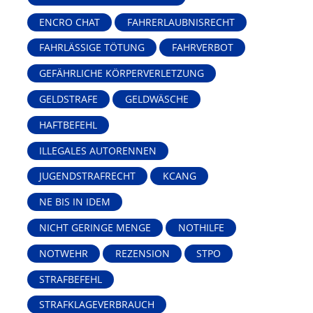
ENCRO CHAT
FAHRERLAUBNISRECHT
FAHRLÄSSIGE TÖTUNG
FAHRVERBOT
GEFÄHRLICHE KÖRPERVERLETZUNG
GELDSTRAFE
GELDWÄSCHE
HAFTBEFEHL
ILLEGALES AUTORENNEN
JUGENDSTRAFRECHT
KCANG
NE BIS IN IDEM
NICHT GERINGE MENGE
NOTHILFE
NOTWEHR
REZENSION
STPO
STRAFBEFEHL
STRAFKLAGEVERBRAUCH