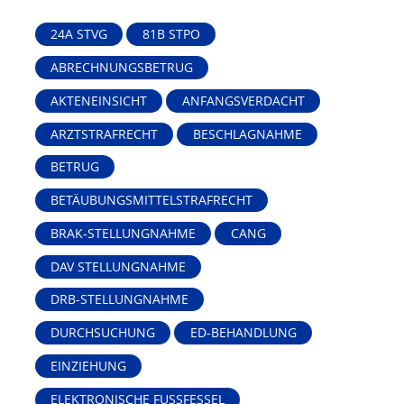
24A STVG
81B STPO
ABRECHNUNGSBETRUG
AKTENEINSICHT
ANFANGSVERDACHT
ARZTSTRAFRECHT
BESCHLAGNAHME
BETRUG
BETÄUBUNGSMITTELSTRAFRECHT
BRAK-STELLUNGNAHME
CANG
DAV STELLUNGNAHME
DRB-STELLUNGNAHME
DURCHSUCHUNG
ED-BEHANDLUNG
EINZIEHUNG
ELEKTRONISCHE FUSSFESSEL