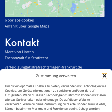
[/borlabs-cookie]
Anfahrt über Google Maps
Kontakt
Marc von Harten
Fachanwalt für Strafrecht
verteidigung(at)strafrechtsfragen-frankfurt.de
Zustimmung verwalten
www.strafrechtsfragen-frankfurt.de
Louisenstraße 84
Um dir ein optimales Erlebnis zu bieten, verwenden wir Technologien wie
Cookies, um Geräteinformationen zu speichern und/oder darauf
61348 Bad Homburg
zuzugreifen. Wenn du diesen Technologien zustimmst, können wir Daten
Telefon:
06172 - 66 28 00
wie das Surfverhalten oder eindeutige IDs auf dieser Website
Telefax: 06172 - 66 28 01
verarbeiten. Wenn du deine Zustimmung nicht erteilst oder zurückziehst,
können bestimmte Merkmale und Funktionen beeinträchtigt werden.