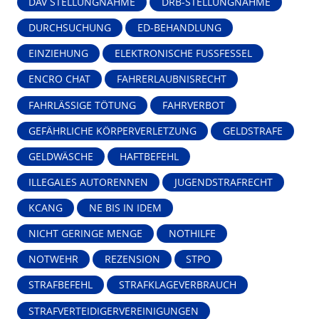
DAV STELLUNGNAHME
DRB-STELLUNGNAHME
DURCHSUCHUNG
ED-BEHANDLUNG
EINZIEHUNG
ELEKTRONISCHE FUSSFESSEL
ENCRO CHAT
FAHRERLAUBNISRECHT
FAHRLÄSSIGE TÖTUNG
FAHRVERBOT
GEFÄHRLICHE KÖRPERVERLETZUNG
GELDSTRAFE
GELDWÄSCHE
HAFTBEFEHL
ILLEGALES AUTORENNEN
JUGENDSTRAFRECHT
KCANG
NE BIS IN IDEM
NICHT GERINGE MENGE
NOTHILFE
NOTWEHR
REZENSION
STPO
STRAFBEFEHL
STRAFKLAGEVERBRAUCH
STRAFVERTEIDIGERVEREINIGUNGEN