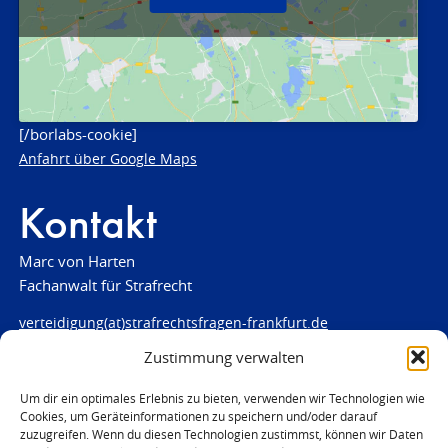
[/borlabs-cookie]
Anfahrt über Google Maps
Kontakt
Marc von Harten
Fachanwalt für Strafrecht
verteidigung(at)strafrechtsfragen-frankfurt.de
Zustimmung verwalten
www.strafrechtsfragen-frankfurt.de
Louisenstraße 84
Um dir ein optimales Erlebnis zu bieten, verwenden wir Technologien wie
Cookies, um Geräteinformationen zu speichern und/oder darauf
61348 Bad Homburg
zuzugreifen. Wenn du diesen Technologien zustimmst, können wir Daten
Telefon:
06172 - 66 28 00