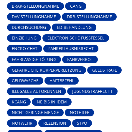
BRAK-STELLUNGNAHME
CANG
DAV STELLUNGNAHME
DRB-STELLUNGNAHME
DURCHSUCHUNG
ED-BEHANDLUNG
EINZIEHUNG
ELEKTRONISCHE FUSSFESSEL
ENCRO CHAT
FAHRERLAUBNISRECHT
FAHRLÄSSIGE TÖTUNG
FAHRVERBOT
GEFÄHRLICHE KÖRPERVERLETZUNG
GELDSTRAFE
GELDWÄSCHE
HAFTBEFEHL
ILLEGALES AUTORENNEN
JUGENDSTRAFRECHT
KCANG
NE BIS IN IDEM
NICHT GERINGE MENGE
NOTHILFE
NOTWEHR
REZENSION
STPO