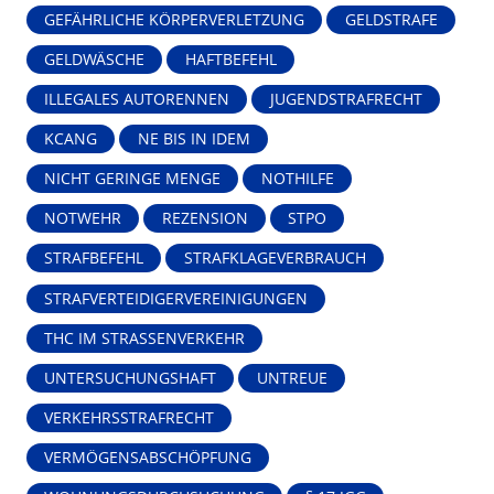
GEFÄHRLICHE KÖRPERVERLETZUNG
GELDSTRAFE
GELDWÄSCHE
HAFTBEFEHL
ILLEGALES AUTORENNEN
JUGENDSTRAFRECHT
KCANG
NE BIS IN IDEM
NICHT GERINGE MENGE
NOTHILFE
NOTWEHR
REZENSION
STPO
STRAFBEFEHL
STRAFKLAGEVERBRAUCH
STRAFVERTEIDIGERVEREINIGUNGEN
THC IM STRASSENVERKEHR
UNTERSUCHUNGSHAFT
UNTREUE
VERKEHRSSTRAFRECHT
VERMÖGENSABSCHÖPFUNG