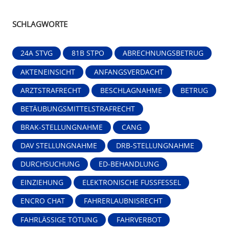
SCHLAGWORTE
24A STVG
81B STPO
ABRECHNUNGSBETRUG
AKTENEINSICHT
ANFANGSVERDACHT
ARZTSTRAFRECHT
BESCHLAGNAHME
BETRUG
BETÄUBUNGSMITTELSTRAFRECHT
BRAK-STELLUNGNAHME
CANG
DAV STELLUNGNAHME
DRB-STELLUNGNAHME
DURCHSUCHUNG
ED-BEHANDLUNG
EINZIEHUNG
ELEKTRONISCHE FUSSFESSEL
ENCRO CHAT
FAHRERLAUBNISRECHT
FAHRLÄSSIGE TÖTUNG
FAHRVERBOT