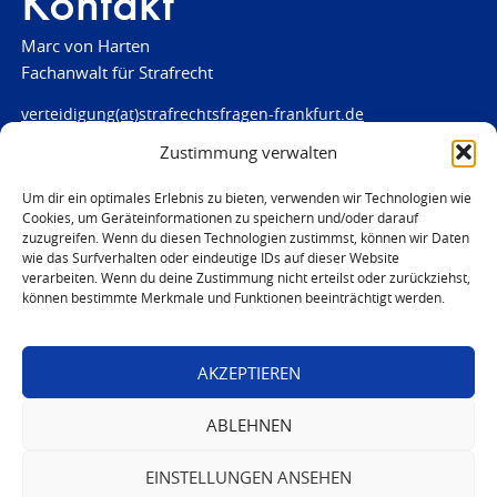
Kontakt
Marc von Harten
Fachanwalt für Strafrecht
verteidigung(at)strafrechtsfragen-frankfurt.de
Zustimmung verwalten
www.strafrechtsfragen-frankfurt.de
Louisenstraße 84
Um dir ein optimales Erlebnis zu bieten, verwenden wir Technologien wie
Cookies, um Geräteinformationen zu speichern und/oder darauf
61348 Bad Homburg
zuzugreifen. Wenn du diesen Technologien zustimmst, können wir Daten
Telefon:
06172 - 66 28 00
wie das Surfverhalten oder eindeutige IDs auf dieser Website
Telefax: 06172 - 66 28 01
verarbeiten. Wenn du deine Zustimmung nicht erteilst oder zurückziehst,
können bestimmte Merkmale und Funktionen beeinträchtigt werden.
In Notfällen
0171 - 691 67 67
AKZEPTIEREN
© 2026 Marc von Harten
ABLEHNEN
EINSTELLUNGEN ANSEHEN