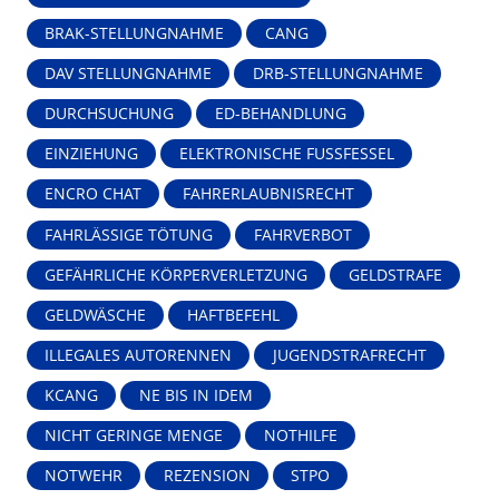
BRAK-STELLUNGNAHME
CANG
DAV STELLUNGNAHME
DRB-STELLUNGNAHME
DURCHSUCHUNG
ED-BEHANDLUNG
EINZIEHUNG
ELEKTRONISCHE FUSSFESSEL
ENCRO CHAT
FAHRERLAUBNISRECHT
FAHRLÄSSIGE TÖTUNG
FAHRVERBOT
GEFÄHRLICHE KÖRPERVERLETZUNG
GELDSTRAFE
GELDWÄSCHE
HAFTBEFEHL
ILLEGALES AUTORENNEN
JUGENDSTRAFRECHT
KCANG
NE BIS IN IDEM
NICHT GERINGE MENGE
NOTHILFE
NOTWEHR
REZENSION
STPO