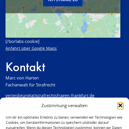
[/borlabs-cookie]
Anfahrt über Google Maps
Kontakt
Marc von Harten
Fachanwalt für Strafrecht
verteidigung(at)strafrechtsfragen-frankfurt.de
Zustimmung verwalten
www.strafrechtsfragen-frankfurt.de
Louisenstraße 84
Um dir ein optimales Erlebnis zu bieten, verwenden wir Technologien wie
Cookies, um Geräteinformationen zu speichern und/oder darauf
61348 Bad Homburg
zuzugreifen. Wenn du diesen Technologien zustimmst, können wir Daten