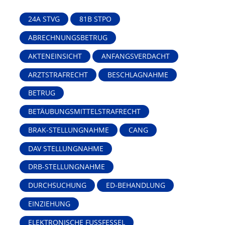
24A STVG
81B STPO
ABRECHNUNGSBETRUG
AKTENEINSICHT
ANFANGSVERDACHT
ARZTSTRAFRECHT
BESCHLAGNAHME
BETRUG
BETÄUBUNGSMITTELSTRAFRECHT
BRAK-STELLUNGNAHME
CANG
DAV STELLUNGNAHME
DRB-STELLUNGNAHME
DURCHSUCHUNG
ED-BEHANDLUNG
EINZIEHUNG
ELEKTRONISCHE FUSSFESSEL