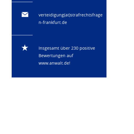
verteidigung(at)strafrechtsfrage
n-frankfurt.de
Insgesamt über 230 positive
Bewertungen auf
www.anwalt.de
!