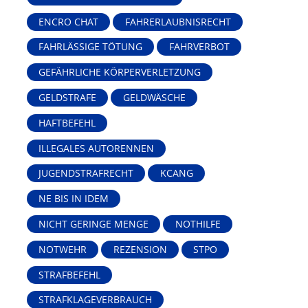
ENCRO CHAT
FAHRERLAUBNISRECHT
FAHRLÄSSIGE TÖTUNG
FAHRVERBOT
GEFÄHRLICHE KÖRPERVERLETZUNG
GELDSTRAFE
GELDWÄSCHE
HAFTBEFEHL
ILLEGALES AUTORENNEN
JUGENDSTRAFRECHT
KCANG
NE BIS IN IDEM
NICHT GERINGE MENGE
NOTHILFE
NOTWEHR
REZENSION
STPO
STRAFBEFEHL
STRAFKLAGEVERBRAUCH