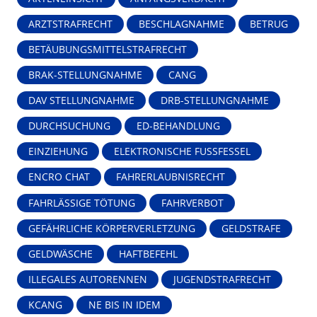
ARZTSTRAFRECHT
BESCHLAGNAHME
BETRUG
BETÄUBUNGSMITTELSTRAFRECHT
BRAK-STELLUNGNAHME
CANG
DAV STELLUNGNAHME
DRB-STELLUNGNAHME
DURCHSUCHUNG
ED-BEHANDLUNG
EINZIEHUNG
ELEKTRONISCHE FUSSFESSEL
ENCRO CHAT
FAHRERLAUBNISRECHT
FAHRLÄSSIGE TÖTUNG
FAHRVERBOT
GEFÄHRLICHE KÖRPERVERLETZUNG
GELDSTRAFE
GELDWÄSCHE
HAFTBEFEHL
ILLEGALES AUTORENNEN
JUGENDSTRAFRECHT
KCANG
NE BIS IN IDEM