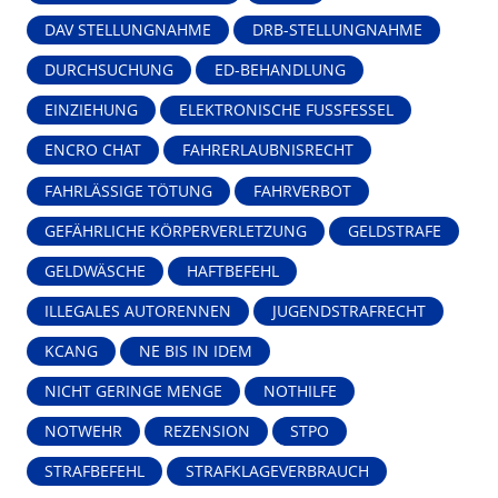
DAV STELLUNGNAHME
DRB-STELLUNGNAHME
DURCHSUCHUNG
ED-BEHANDLUNG
EINZIEHUNG
ELEKTRONISCHE FUSSFESSEL
ENCRO CHAT
FAHRERLAUBNISRECHT
FAHRLÄSSIGE TÖTUNG
FAHRVERBOT
GEFÄHRLICHE KÖRPERVERLETZUNG
GELDSTRAFE
GELDWÄSCHE
HAFTBEFEHL
ILLEGALES AUTORENNEN
JUGENDSTRAFRECHT
KCANG
NE BIS IN IDEM
NICHT GERINGE MENGE
NOTHILFE
NOTWEHR
REZENSION
STPO
STRAFBEFEHL
STRAFKLAGEVERBRAUCH