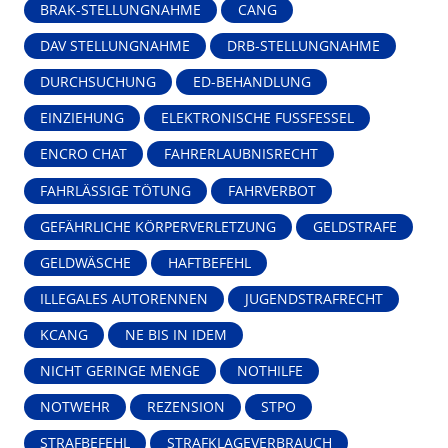
BRAK-STELLUNGNAHME
CANG
DAV STELLUNGNAHME
DRB-STELLUNGNAHME
DURCHSUCHUNG
ED-BEHANDLUNG
EINZIEHUNG
ELEKTRONISCHE FUSSFESSEL
ENCRO CHAT
FAHRERLAUBNISRECHT
FAHRLÄSSIGE TÖTUNG
FAHRVERBOT
GEFÄHRLICHE KÖRPERVERLETZUNG
GELDSTRAFE
GELDWÄSCHE
HAFTBEFEHL
ILLEGALES AUTORENNEN
JUGENDSTRAFRECHT
KCANG
NE BIS IN IDEM
NICHT GERINGE MENGE
NOTHILFE
NOTWEHR
REZENSION
STPO
STRAFBEFEHL
STRAFKLAGEVERBRAUCH