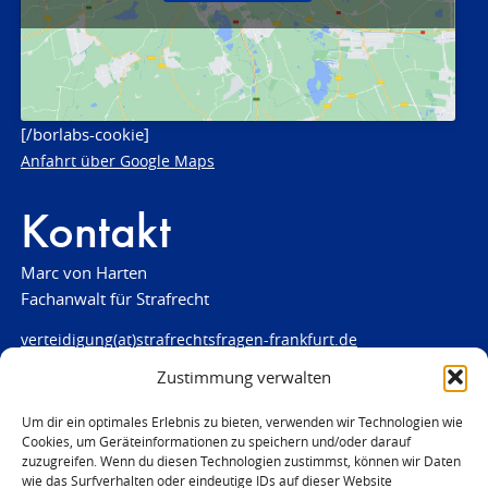
[/borlabs-cookie]
Anfahrt über Google Maps
Kontakt
Marc von Harten
Fachanwalt für Strafrecht
verteidigung(at)strafrechtsfragen-frankfurt.de
Zustimmung verwalten
www.strafrechtsfragen-frankfurt.de
Louisenstraße 84
Um dir ein optimales Erlebnis zu bieten, verwenden wir Technologien wie
Cookies, um Geräteinformationen zu speichern und/oder darauf
61348 Bad Homburg
zuzugreifen. Wenn du diesen Technologien zustimmst, können wir Daten
Telefon:
06172 - 66 28 00
wie das Surfverhalten oder eindeutige IDs auf dieser Website