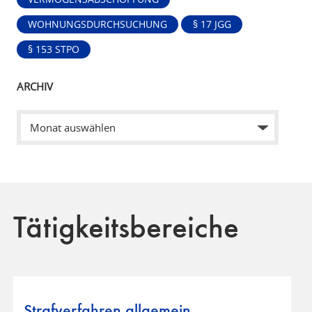
WOHNUNGSDURCHSUCHUNG
§ 17 JGG
§ 153 STPO
ARCHIV
Tätigkeitsbereiche
Strafverfahren allgemein