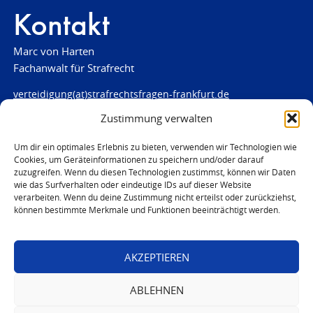
Kontakt
Marc von Harten
Fachanwalt für Strafrecht
verteidigung(at)strafrechtsfragen-frankfurt.de
Zustimmung verwalten
www.strafrechtsfragen-frankfurt.de
Louisenstraße 84
Um dir ein optimales Erlebnis zu bieten, verwenden wir Technologien wie
Cookies, um Geräteinformationen zu speichern und/oder darauf
61348 Bad Homburg
zuzugreifen. Wenn du diesen Technologien zustimmst, können wir Daten
Telefon:
06172 - 66 28 00
wie das Surfverhalten oder eindeutige IDs auf dieser Website
Telefax: 06172 - 66 28 01
verarbeiten. Wenn du deine Zustimmung nicht erteilst oder zurückziehst,
können bestimmte Merkmale und Funktionen beeinträchtigt werden.
In Notfällen
0171 - 691 67 67
AKZEPTIEREN
© 2026 Marc von Harten
ABLEHNEN