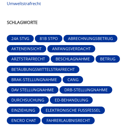
Umweltstrafrecht
SCHLAGWORTE
24A STVG
81B STPO
ABRECHNUNGSBETRUG
AKTENEINSICHT
ANFANGSVERDACHT
ARZTSTRAFRECHT
BESCHLAGNAHME
BETRUG
BETÄUBUNGSMITTELSTRAFRECHT
BRAK-STELLUNGNAHME
CANG
DAV STELLUNGNAHME
DRB-STELLUNGNAHME
DURCHSUCHUNG
ED-BEHANDLUNG
EINZIEHUNG
ELEKTRONISCHE FUSSFESSEL
ENCRO CHAT
FAHRERLAUBNISRECHT