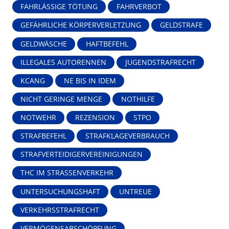
FAHRLÄSSIGE TÖTUNG
FAHRVERBOT
GEFÄHRLICHE KÖRPERVERLETZUNG
GELDSTRAFE
GELDWÄSCHE
HAFTBEFEHL
ILLEGALES AUTORENNEN
JUGENDSTRAFRECHT
KCANG
NE BIS IN IDEM
NICHT GERINGE MENGE
NOTHILFE
NOTWEHR
REZENSION
STPO
STRAFBEFEHL
STRAFKLAGEVERBRAUCH
STRAFVERTEIDIGERVEREINIGUNGEN
THC IM STRASSENVERKEHR
UNTERSUCHUNGSHAFT
UNTREUE
VERKEHRSSTRAFRECHT
VERMÖGENSABSCHÖPFUNG