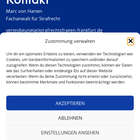
Kontakt
Marc von Harten
Fachanwalt für Strafrecht
verteidigung(at)strafrechtsfragen-frankfurt.de
Zustimmung verwalten
www.strafrechtsfragen-frankfurt.de
Louisenstraße 84
Um dir ein optimales Erlebnis zu bieten, verwenden wir Technologien wie
Cookies, um Geräteinformationen zu speichern und/oder darauf
61348 Bad Homburg
zuzugreifen. Wenn du diesen Technologien zustimmst, können wir Daten
Telefon:
06172 - 66 28 00
wie das Surfverhalten oder eindeutige IDs auf dieser Website
Telefax: 06172 - 66 28 01
verarbeiten. Wenn du deine Zustimmung nicht erteilst oder zurückziehst,
können bestimmte Merkmale und Funktionen beeinträchtigt werden.
In Notfällen
0171 - 691 67 67
AKZEPTIEREN
© 2026 Marc von Harten
ABLEHNEN
EINSTELLUNGEN ANSEHEN