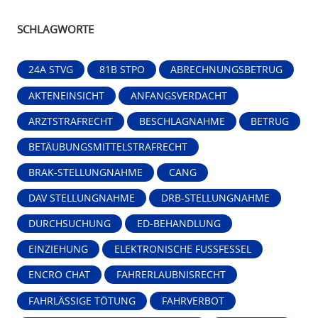
SCHLAGWORTE
24A STVG
81B STPO
ABRECHNUNGSBETRUG
AKTENEINSICHT
ANFANGSVERDACHT
ARZTSTRAFRECHT
BESCHLAGNAHME
BETRUG
BETÄUBUNGSMITTELSTRAFRECHT
BRAK-STELLUNGNAHME
CANG
DAV STELLUNGNAHME
DRB-STELLUNGNAHME
DURCHSUCHUNG
ED-BEHANDLUNG
EINZIEHUNG
ELEKTRONISCHE FUSSFESSEL
ENCRO CHAT
FAHRERLAUBNISRECHT
FAHRLÄSSIGE TÖTUNG
FAHRVERBOT