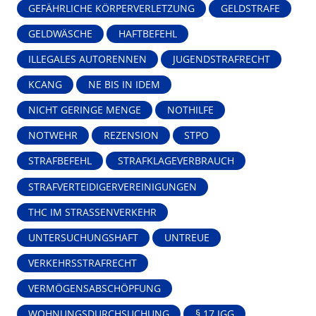
GEFÄHRLICHE KÖRPERVERLETZUNG
GELDSTRAFE
GELDWÄSCHE
HAFTBEFEHL
ILLEGALES AUTORENNEN
JUGENDSTRAFRECHT
KCANG
NE BIS IN IDEM
NICHT GERINGE MENGE
NOTHILFE
NOTWEHR
REZENSION
STPO
STRAFBEFEHL
STRAFKLAGEVERBRAUCH
STRAFVERTEIDIGERVEREINIGUNGEN
THC IM STRASSENVERKEHR
UNTERSUCHUNGSHAFT
UNTREUE
VERKEHRSSTRAFRECHT
VERMÖGENSABSCHÖPFUNG
WOHNUNGSDURCHSUCHUNG
§ 17 JGG