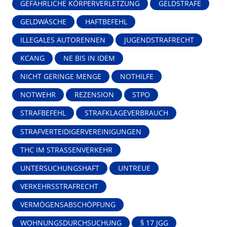
GEFÄHRLICHE KÖRPERVERLETZUNG
GELDSTRAFE
GELDWÄSCHE
HAFTBEFEHL
ILLEGALES AUTORENNEN
JUGENDSTRAFRECHT
KCANG
NE BIS IN IDEM
NICHT GERINGE MENGE
NOTHILFE
NOTWEHR
REZENSION
STPO
STRAFBEFEHL
STRAFKLAGEVERBRAUCH
STRAFVERTEIDIGERVEREINIGUNGEN
THC IM STRASSENVERKEHR
UNTERSUCHUNGSHAFT
UNTREUE
VERKEHRSSTRAFRECHT
VERMÖGENSABSCHÖPFUNG
WOHNUNGSDURCHSUCHUNG
§ 17 JGG