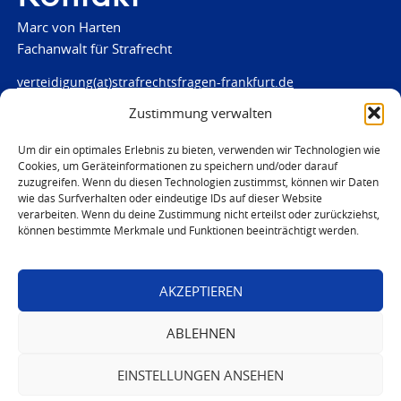
Marc von Harten
Fachanwalt für Strafrecht
verteidigung(at)strafrechtsfragen-frankfurt.de
Zustimmung verwalten
www.strafrechtsfragen-frankfurt.de
Louisenstraße 84
Um dir ein optimales Erlebnis zu bieten, verwenden wir Technologien wie
Cookies, um Geräteinformationen zu speichern und/oder darauf
61348 Bad Homburg
zuzugreifen. Wenn du diesen Technologien zustimmst, können wir Daten
Telefon:
06172 - 66 28 00
wie das Surfverhalten oder eindeutige IDs auf dieser Website
Telefax: 06172 - 66 28 01
verarbeiten. Wenn du deine Zustimmung nicht erteilst oder zurückziehst,
können bestimmte Merkmale und Funktionen beeinträchtigt werden.
In Notfällen
0171 - 691 67 67
AKZEPTIEREN
© 2026 Marc von Harten
ABLEHNEN
EINSTELLUNGEN ANSEHEN