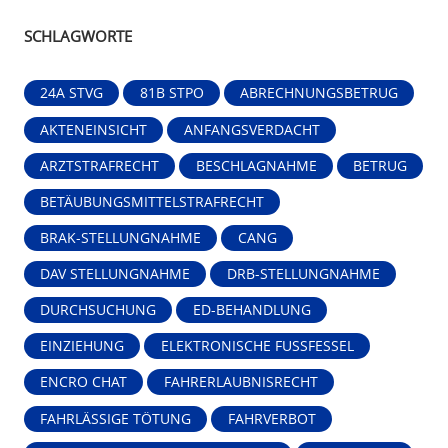
SCHLAGWORTE
24A STVG
81B STPO
ABRECHNUNGSBETRUG
AKTENEINSICHT
ANFANGSVERDACHT
ARZTSTRAFRECHT
BESCHLAGNAHME
BETRUG
BETÄUBUNGSMITTELSTRAFRECHT
BRAK-STELLUNGNAHME
CANG
DAV STELLUNGNAHME
DRB-STELLUNGNAHME
DURCHSUCHUNG
ED-BEHANDLUNG
EINZIEHUNG
ELEKTRONISCHE FUSSFESSEL
ENCRO CHAT
FAHRERLAUBNISRECHT
FAHRLÄSSIGE TÖTUNG
FAHRVERBOT