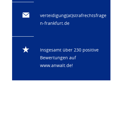
verteidigung(at)strafrechtsfrage
n-frankfurt.de
Insgesamt über 230 positive
Bewertungen auf
www.anwalt.de
!