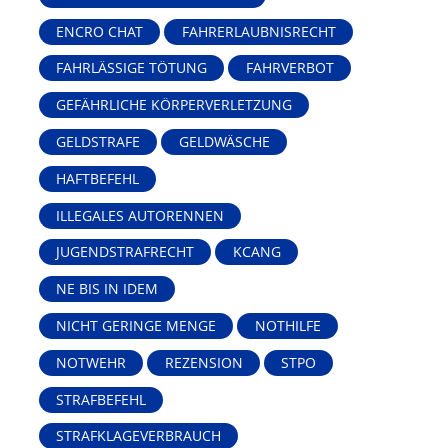
ENCRO CHAT
FAHRERLAUBNISRECHT
FAHRLÄSSIGE TÖTUNG
FAHRVERBOT
GEFÄHRLICHE KÖRPERVERLETZUNG
GELDSTRAFE
GELDWÄSCHE
HAFTBEFEHL
ILLEGALES AUTORENNEN
JUGENDSTRAFRECHT
KCANG
NE BIS IN IDEM
NICHT GERINGE MENGE
NOTHILFE
NOTWEHR
REZENSION
STPO
STRAFBEFEHL
STRAFKLAGEVERBRAUCH