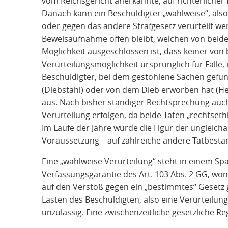
vom Reichsgericht anerkannte, auf richterlicher
Danach kann ein Beschuldigter „wahlweise“, al
oder gegen das andere Strafgesetz verurteilt 
Beweisaufnahme offen bleibt, welchen von beiden
Möglichkeit ausgeschlossen ist, dass keiner von 
Verurteilungsmöglichkeit ursprünglich für Fälle, 
Beschuldigter, bei dem gestohlene Sachen gefun
(Diebstahl) oder von dem Dieb erworben hat (Heh
aus. Nach bisher ständiger Rechtsprechung auc
Verurteilung erfolgen, da beide Taten „rechtseth
Im Laufe der Jahre wurde die Figur der ungleicha
Voraussetzung – auf zahlreiche andere Tatbest
Eine „wahlweise Verurteilung“ steht in einem Sp
Verfassungsgarantie des Art. 103 Abs. 2 GG, wo
auf den Verstoß gegen ein „bestimmtes“ Gesetz g
Lasten des Beschuldigten, also eine Verurteilung
unzulässig. Eine zwischenzeitliche gesetzliche 