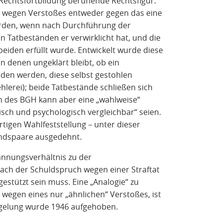
 Rechtsfortbildung beruhende Rechtsfigur.
so wegen Verstoßes entweder gegen das eine
werden, wenn nach Durchführung der
 Tatbeständen er verwirklicht hat, und die
beiden erfüllt wurde. Entwickelt wurde diese
in denen ungeklärt bleibt, ob ein
den werden, diese selbst gestohlen
lerei); beide Tatbestände schließen sich
h des BGH kann aber eine „wahlweise“
isch und psychologisch vergleichbar“ seien.
rtigen Wahlfeststellung – unter dieser
andspaare ausgedehnt.
annungsverhältnis zu der
nach der Schuldspruch wegen einer Straftat
estützt sein muss. Eine „Analogie“ zu
 wegen eines nur „ähnlichen“ Verstoßes, ist
Regelung wurde 1946 aufgehoben.