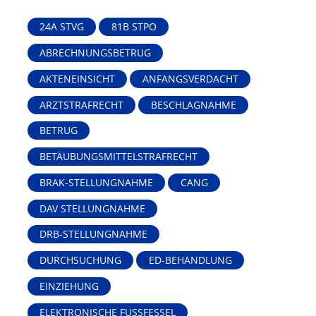
24A STVG
81B STPO
ABRECHNUNGSBETRUG
AKTENEINSICHT
ANFANGSVERDACHT
ARZTSTRAFRECHT
BESCHLAGNAHME
BETRUG
BETÄUBUNGSMITTELSTRAFRECHT
BRAK-STELLUNGNAHME
CANG
DAV STELLUNGNAHME
DRB-STELLUNGNAHME
DURCHSUCHUNG
ED-BEHANDLUNG
EINZIEHUNG
ELEKTRONISCHE FUSSFESSEL