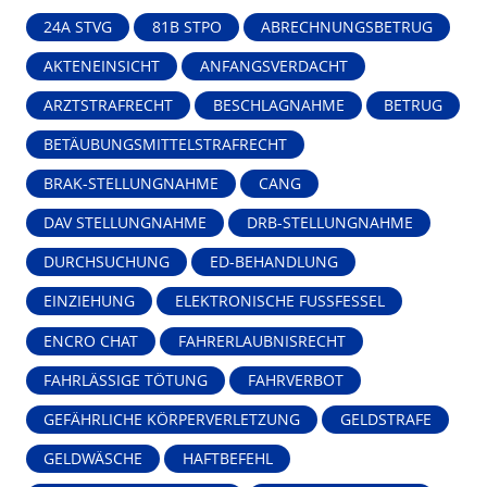
24A STVG
81B STPO
ABRECHNUNGSBETRUG
AKTENEINSICHT
ANFANGSVERDACHT
ARZTSTRAFRECHT
BESCHLAGNAHME
BETRUG
BETÄUBUNGSMITTELSTRAFRECHT
BRAK-STELLUNGNAHME
CANG
DAV STELLUNGNAHME
DRB-STELLUNGNAHME
DURCHSUCHUNG
ED-BEHANDLUNG
EINZIEHUNG
ELEKTRONISCHE FUSSFESSEL
ENCRO CHAT
FAHRERLAUBNISRECHT
FAHRLÄSSIGE TÖTUNG
FAHRVERBOT
GEFÄHRLICHE KÖRPERVERLETZUNG
GELDSTRAFE
GELDWÄSCHE
HAFTBEFEHL