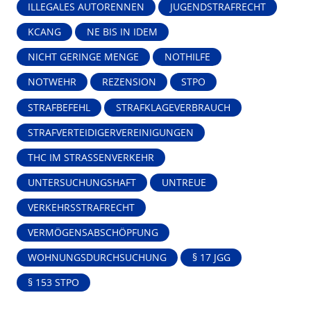
ILLEGALES AUTORENNEN
JUGENDSTRAFRECHT
KCANG
NE BIS IN IDEM
NICHT GERINGE MENGE
NOTHILFE
NOTWEHR
REZENSION
STPO
STRAFBEFEHL
STRAFKLAGEVERBRAUCH
STRAFVERTEIDIGERVEREINIGUNGEN
THC IM STRASSENVERKEHR
UNTERSUCHUNGSHAFT
UNTREUE
VERKEHRSSTRAFRECHT
VERMÖGENSABSCHÖPFUNG
WOHNUNGSDURCHSUCHUNG
§ 17 JGG
§ 153 STPO