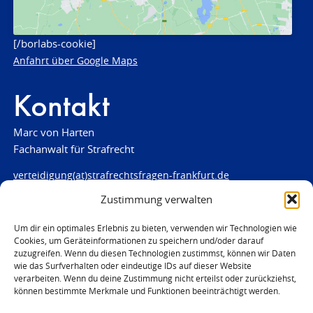
[/borlabs-cookie]
Anfahrt über Google Maps
Kontakt
Marc von Harten
Fachanwalt für Strafrecht
verteidigung(at)strafrechtsfragen-frankfurt.de
Zustimmung verwalten
www.strafrechtsfragen-frankfurt.de
Louisenstraße 84
Um dir ein optimales Erlebnis zu bieten, verwenden wir Technologien wie
Cookies, um Geräteinformationen zu speichern und/oder darauf
61348 Bad Homburg
zuzugreifen. Wenn du diesen Technologien zustimmst, können wir Daten
Telefon:
06172 - 66 28 00
wie das Surfverhalten oder eindeutige IDs auf dieser Website
Telefax: 06172 - 66 28 01
verarbeiten. Wenn du deine Zustimmung nicht erteilst oder zurückziehst,
können bestimmte Merkmale und Funktionen beeinträchtigt werden.
In Notfällen