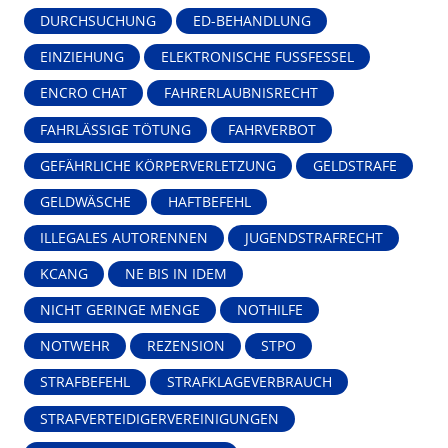
DURCHSUCHUNG
ED-BEHANDLUNG
EINZIEHUNG
ELEKTRONISCHE FUSSFESSEL
ENCRO CHAT
FAHRERLAUBNISRECHT
FAHRLÄSSIGE TÖTUNG
FAHRVERBOT
GEFÄHRLICHE KÖRPERVERLETZUNG
GELDSTRAFE
GELDWÄSCHE
HAFTBEFEHL
ILLEGALES AUTORENNEN
JUGENDSTRAFRECHT
KCANG
NE BIS IN IDEM
NICHT GERINGE MENGE
NOTHILFE
NOTWEHR
REZENSION
STPO
STRAFBEFEHL
STRAFKLAGEVERBRAUCH
STRAFVERTEIDIGERVEREINIGUNGEN