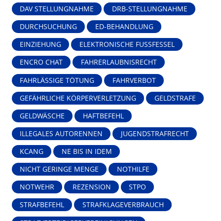
DAV STELLUNGNAHME
DRB-STELLUNGNAHME
DURCHSUCHUNG
ED-BEHANDLUNG
EINZIEHUNG
ELEKTRONISCHE FUSSFESSEL
ENCRO CHAT
FAHRERLAUBNISRECHT
FAHRLÄSSIGE TÖTUNG
FAHRVERBOT
GEFÄHRLICHE KÖRPERVERLETZUNG
GELDSTRAFE
GELDWÄSCHE
HAFTBEFEHL
ILLEGALES AUTORENNEN
JUGENDSTRAFRECHT
KCANG
NE BIS IN IDEM
NICHT GERINGE MENGE
NOTHILFE
NOTWEHR
REZENSION
STPO
STRAFBEFEHL
STRAFKLAGEVERBRAUCH