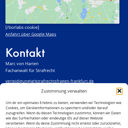
[/borlabs-cookie]
Anfahrt über Google Maps
Kontakt
Marc von Harten
Fachanwalt für Strafrecht
verteidigung(at)strafrechtsfragen-frankfurt.de
Zustimmung verwalten
www.strafrechtsfragen-frankfurt.de
Louisenstraße 84
Um dir ein optimales Erlebnis zu bieten, verwenden wir Technologien wie
Cookies, um Geräteinformationen zu speichern und/oder darauf
61348 Bad Homburg
zuzugreifen. Wenn du diesen Technologien zustimmst, können wir Daten
Telefon:
06172 - 66 28 00
wie das Surfverhalten oder eindeutige IDs auf dieser Website
Telefax: 06172 - 66 28 01
verarbeiten. Wenn du deine Zustimmung nicht erteilst oder zurückziehst,